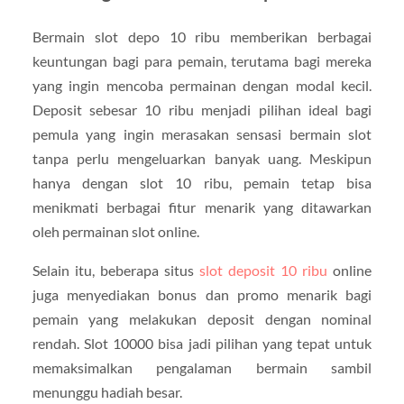
Bermain slot depo 10 ribu memberikan berbagai
keuntungan bagi para pemain, terutama bagi mereka
yang ingin mencoba permainan dengan modal kecil.
Deposit sebesar 10 ribu menjadi pilihan ideal bagi
pemula yang ingin merasakan sensasi bermain slot
tanpa perlu mengeluarkan banyak uang. Meskipun
hanya dengan slot 10 ribu, pemain tetap bisa
menikmati berbagai fitur menarik yang ditawarkan
oleh permainan slot online.
Selain itu, beberapa situs
slot deposit 10 ribu
online
juga menyediakan bonus dan promo menarik bagi
pemain yang melakukan deposit dengan nominal
rendah. Slot 10000 bisa jadi pilihan yang tepat untuk
memaksimalkan pengalaman bermain sambil
menunggu hadiah besar.