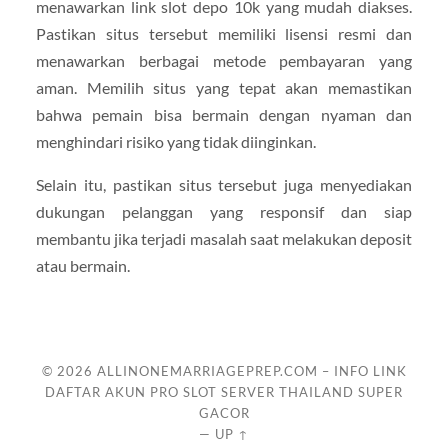
menawarkan link slot depo 10k yang mudah diakses.
Pastikan situs tersebut memiliki lisensi resmi dan
menawarkan berbagai metode pembayaran yang
aman. Memilih situs yang tepat akan memastikan
bahwa pemain bisa bermain dengan nyaman dan
menghindari risiko yang tidak diinginkan.
Selain itu, pastikan situs tersebut juga menyediakan
dukungan pelanggan yang responsif dan siap
membantu jika terjadi masalah saat melakukan deposit
atau bermain.
© 2026
ALLINONEMARRIAGEPREP.COM – INFO LINK
DAFTAR AKUN PRO SLOT SERVER THAILAND SUPER
GACOR
—
UP ↑