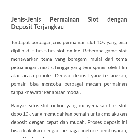
Jenis-Jenis Permainan Slot dengan
Deposit Terjangkau
Terdapat berbagai jenis permainan slot 10k yang bisa
dipilih di situs-situs slot online. Beberapa game slot
menawarkan tema yang beragam, mulai dari tema
petualangan, mistis, hingga yang terinspirasi oleh film
atau acara populer. Dengan deposit yang terjangkau,
pemain bisa mencoba berbagai macam permainan
tanpa khawatir kehabisan modal.
Banyak situs slot online yang menyediakan link slot
depo 10k yang memudahkan pemain untuk melakukan
deposit dengan cepat dan mudah. Proses deposit ini
bisa dilakukan dengan berbagai metode pembayaran,