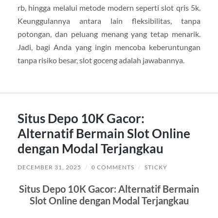
rb, hingga melalui metode modern seperti slot qris 5k.
Keunggulannya antara lain fleksibilitas, tanpa
potongan, dan peluang menang yang tetap menarik.
Jadi, bagi Anda yang ingin mencoba keberuntungan
tanpa risiko besar, slot goceng adalah jawabannya.
Situs Depo 10K Gacor:
Alternatif Bermain Slot Online
dengan Modal Terjangkau
DECEMBER 31, 2025
/
0 COMMENTS
/
STICKY
Situs Depo 10K Gacor: Alternatif Bermain
Slot Online dengan Modal Terjangkau