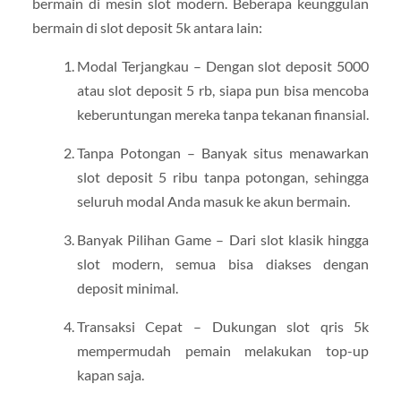
bermain di mesin slot modern. Beberapa keunggulan
bermain di slot deposit 5k antara lain:
Modal Terjangkau – Dengan slot deposit 5000
atau slot deposit 5 rb, siapa pun bisa mencoba
keberuntungan mereka tanpa tekanan finansial.
Tanpa Potongan – Banyak situs menawarkan
slot deposit 5 ribu tanpa potongan, sehingga
seluruh modal Anda masuk ke akun bermain.
Banyak Pilihan Game – Dari slot klasik hingga
slot modern, semua bisa diakses dengan
deposit minimal.
Transaksi Cepat – Dukungan slot qris 5k
mempermudah pemain melakukan top-up
kapan saja.