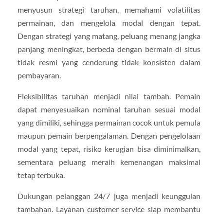
menyusun strategi taruhan, memahami volatilitas
permainan, dan mengelola modal dengan tepat.
Dengan strategi yang matang, peluang menang jangka
panjang meningkat, berbeda dengan bermain di situs
tidak resmi yang cenderung tidak konsisten dalam
pembayaran.
Fleksibilitas taruhan menjadi nilai tambah. Pemain
dapat menyesuaikan nominal taruhan sesuai modal
yang dimiliki, sehingga permainan cocok untuk pemula
maupun pemain berpengalaman. Dengan pengelolaan
modal yang tepat, risiko kerugian bisa diminimalkan,
sementara peluang meraih kemenangan maksimal
tetap terbuka.
Dukungan pelanggan 24/7 juga menjadi keunggulan
tambahan. Layanan customer service siap membantu