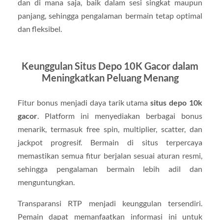
dan di mana saja, baik dalam sesi singkat maupun
panjang, sehingga pengalaman bermain tetap optimal
dan fleksibel.
Keunggulan Situs Depo 10K Gacor dalam
Meningkatkan Peluang Menang
Fitur bonus menjadi daya tarik utama
situs depo 10k
gacor
. Platform ini menyediakan berbagai bonus
menarik, termasuk free spin, multiplier, scatter, dan
jackpot progresif. Bermain di situs terpercaya
memastikan semua fitur berjalan sesuai aturan resmi,
sehingga pengalaman bermain lebih adil dan
menguntungkan.
Transparansi RTP menjadi keunggulan tersendiri.
Pemain dapat memanfaatkan informasi ini untuk