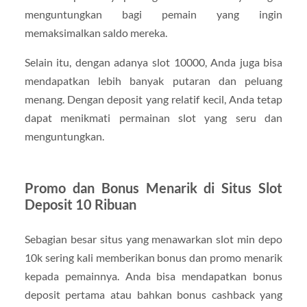
menguntungkan bagi pemain yang ingin
memaksimalkan saldo mereka.
Selain itu, dengan adanya slot 10000, Anda juga bisa
mendapatkan lebih banyak putaran dan peluang
menang. Dengan deposit yang relatif kecil, Anda tetap
dapat menikmati permainan slot yang seru dan
menguntungkan.
Promo dan Bonus Menarik di Situs Slot
Deposit 10 Ribuan
Sebagian besar situs yang menawarkan slot min depo
10k sering kali memberikan bonus dan promo menarik
kepada pemainnya. Anda bisa mendapatkan bonus
deposit pertama atau bahkan bonus cashback yang