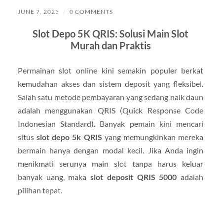
JUNE 7, 2025
/
0 COMMENTS
Slot Depo 5K QRIS: Solusi Main Slot
Murah dan Praktis
Permainan slot online kini semakin populer berkat
kemudahan akses dan sistem deposit yang fleksibel.
Salah satu metode pembayaran yang sedang naik daun
adalah menggunakan QRIS (Quick Response Code
Indonesian Standard). Banyak pemain kini mencari
situs
slot depo 5k QRIS
yang memungkinkan mereka
bermain hanya dengan modal kecil. Jika Anda ingin
menikmati serunya main slot tanpa harus keluar
banyak uang, maka
slot deposit QRIS 5000
adalah
pilihan tepat.