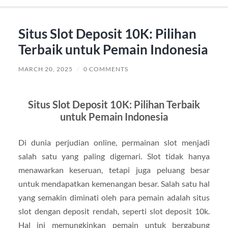
Situs Slot Deposit 10K: Pilihan
Terbaik untuk Pemain Indonesia
MARCH 20, 2025
/
0 COMMENTS
Situs Slot Deposit 10K: Pilihan Terbaik
untuk Pemain Indonesia
Di dunia perjudian online, permainan slot menjadi
salah satu yang paling digemari. Slot tidak hanya
menawarkan keseruan, tetapi juga peluang besar
untuk mendapatkan kemenangan besar. Salah satu hal
yang semakin diminati oleh para pemain adalah situs
slot dengan deposit rendah, seperti slot deposit 10k.
Hal ini memungkinkan pemain untuk bergabung