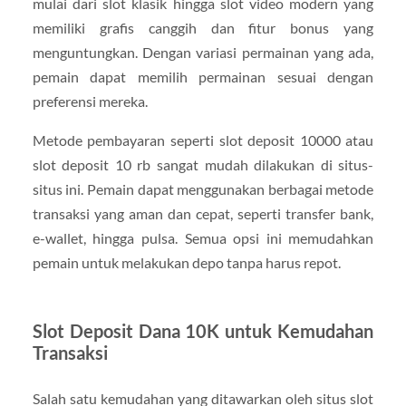
mulai dari slot klasik hingga slot video modern yang
memiliki grafis canggih dan fitur bonus yang
menguntungkan. Dengan variasi permainan yang ada,
pemain dapat memilih permainan sesuai dengan
preferensi mereka.
Metode pembayaran seperti slot deposit 10000 atau
slot deposit 10 rb sangat mudah dilakukan di situs-
situs ini. Pemain dapat menggunakan berbagai metode
transaksi yang aman dan cepat, seperti transfer bank,
e-wallet, hingga pulsa. Semua opsi ini memudahkan
pemain untuk melakukan depo tanpa harus repot.
Slot Deposit Dana 10K untuk Kemudahan
Transaksi
Salah satu kemudahan yang ditawarkan oleh situs slot