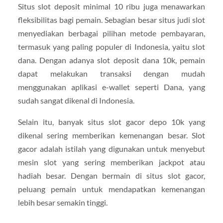
Situs slot deposit minimal 10 ribu juga menawarkan
fleksibilitas bagi pemain. Sebagian besar situs judi slot
menyediakan berbagai pilihan metode pembayaran,
termasuk yang paling populer di Indonesia, yaitu slot
dana. Dengan adanya slot deposit dana 10k, pemain
dapat melakukan transaksi dengan mudah
menggunakan aplikasi e-wallet seperti Dana, yang
sudah sangat dikenal di Indonesia.
Selain itu, banyak situs slot gacor depo 10k yang
dikenal sering memberikan kemenangan besar. Slot
gacor adalah istilah yang digunakan untuk menyebut
mesin slot yang sering memberikan jackpot atau
hadiah besar. Dengan bermain di situs slot gacor,
peluang pemain untuk mendapatkan kemenangan
lebih besar semakin tinggi.