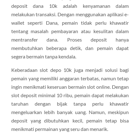
deposit dana 10k adalah kenyamanan dalam
melakukan transaksi. Dengan menggunakan aplikasi e-
wallet seperti Dana, pemain tidak perlu khawatir
tentang masalah pembayaran atau kesulitan dalam
mentransfer dana. Proses deposit hanya
membutuhkan beberapa detik, dan pemain dapat
segera bermain tanpa kendala.
Keberadaan slot depo 10k juga menjadi solusi bagi
pemain yang memiliki anggaran terbatas, namun tetap
ingin menikmati keseruan bermain slot online. Dengan
slot deposit minimal 10 ribu, pemain dapat melakukan
taruhan dengan bijak tanpa perlu khawatir
mengeluarkan lebih banyak uang. Namun, meskipun
deposit yang dibutuhkan kecil, pemain tetap bisa
menikmati permainan yang seru dan menarik.