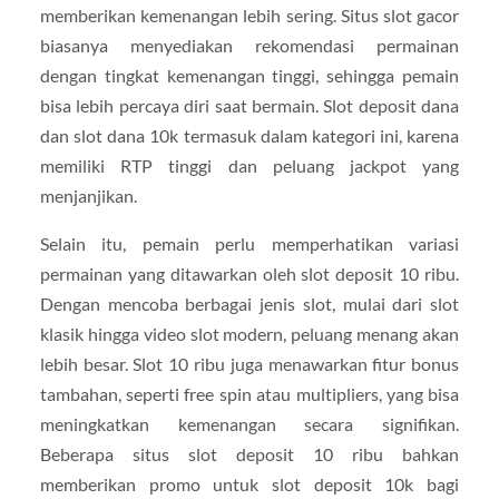
memberikan kemenangan lebih sering. Situs slot gacor
biasanya menyediakan rekomendasi permainan
dengan tingkat kemenangan tinggi, sehingga pemain
bisa lebih percaya diri saat bermain. Slot deposit dana
dan slot dana 10k termasuk dalam kategori ini, karena
memiliki RTP tinggi dan peluang jackpot yang
menjanjikan.
Selain itu, pemain perlu memperhatikan variasi
permainan yang ditawarkan oleh slot deposit 10 ribu.
Dengan mencoba berbagai jenis slot, mulai dari slot
klasik hingga video slot modern, peluang menang akan
lebih besar. Slot 10 ribu juga menawarkan fitur bonus
tambahan, seperti free spin atau multipliers, yang bisa
meningkatkan kemenangan secara signifikan.
Beberapa situs slot deposit 10 ribu bahkan
memberikan promo untuk slot deposit 10k bagi