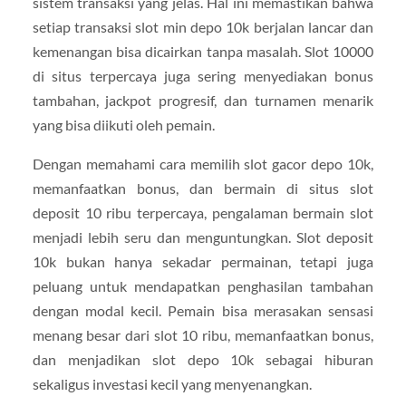
sistem transaksi yang jelas. Hal ini memastikan bahwa
setiap transaksi slot min depo 10k berjalan lancar dan
kemenangan bisa dicairkan tanpa masalah. Slot 10000
di situs terpercaya juga sering menyediakan bonus
tambahan, jackpot progresif, dan turnamen menarik
yang bisa diikuti oleh pemain.
Dengan memahami cara memilih slot gacor depo 10k,
memanfaatkan bonus, dan bermain di situs slot
deposit 10 ribu terpercaya, pengalaman bermain slot
menjadi lebih seru dan menguntungkan. Slot deposit
10k bukan hanya sekadar permainan, tetapi juga
peluang untuk mendapatkan penghasilan tambahan
dengan modal kecil. Pemain bisa merasakan sensasi
menang besar dari slot 10 ribu, memanfaatkan bonus,
dan menjadikan slot depo 10k sebagai hiburan
sekaligus investasi kecil yang menyenangkan.