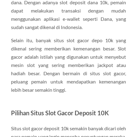
dana. Dengan adanya slot deposit dana 10k, pemain
dapat melakukan transaksi dengan mudah
menggunakan aplikasi e-wallet seperti Dana, yang
sudah sangat dikenal di Indonesia.
Selain itu, banyak situs slot gacor depo 10k yang
dikenal sering memberikan kemenangan besar. Slot
gacor adalah istilah yang digunakan untuk menyebut
mesin slot yang sering memberikan jackpot atau
hadiah besar. Dengan bermain di situs slot gacor,
peluang pemain untuk mendapatkan kemenangan
lebih besar semakin tinggi.
Pilihan Situs Slot Gacor Deposit 10K
Situs slot gacor deposit 10k semakin banyak dicari oleh
para pemain yang ingin mencoba peruntungan mereka.