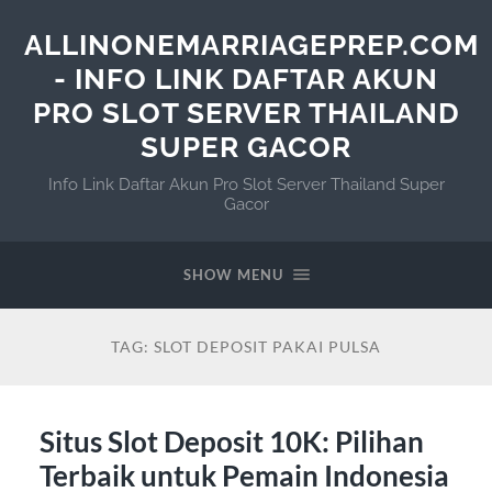
ALLINONEMARRIAGEPREP.COM
- INFO LINK DAFTAR AKUN
PRO SLOT SERVER THAILAND
SUPER GACOR
Info Link Daftar Akun Pro Slot Server Thailand Super
Gacor
SHOW MENU
TAG:
SLOT DEPOSIT PAKAI PULSA
Situs Slot Deposit 10K: Pilihan
Terbaik untuk Pemain Indonesia