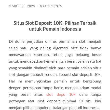
MARCH 20, 2025
/
0 COMMENTS
Situs Slot Deposit 10K: Pilihan Terbaik
untuk Pemain Indonesia
Di dunia perjudian online, permainan slot menjadi
salah satu yang paling digemari. Slot tidak hanya
menawarkan keseruan, tetapi juga peluang besar
untuk mendapatkan kemenangan besar. Salah satu hal
yang semakin diminati oleh para pemain adalah situs
slot dengan deposit rendah, seperti slot deposit 10k.
Hal ini memungkinkan pemain untuk bergabung
dengan permainan tanpa harus mengeluarkan modal
yang besar. Situs
slot depo 10k
dana tanpa
potongan
atau slot deposit minimal 10 ribu kini
menjadi pilihan populer di kalangan penjudi Indonesia.