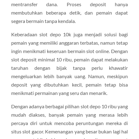
mentransfer dana. Proses deposit hanya
membutuhkan beberapa detik, dan pemain dapat
segera bermain tanpa kendala.
Keberadaan slot depo 10k juga menjadi solusi bagi
pemain yang memiliki anggaran terbatas, namun tetap
ingin menikmati keseruan bermain slot online. Dengan
slot deposit minimal 10 ribu, pemain dapat melakukan
taruhan dengan bijak tanpa perlu khawatir
mengeluarkan lebih banyak uang. Namun, meskipun
deposit yang dibutuhkan kecil, pemain tetap bisa
menikmati permainan yang seru dan menarik.
Dengan adanya berbagai pilihan slot depo 10 ribu yang
mudah diakses, banyak pemain yang merasa lebih
percaya diri untuk mencoba peruntungan mereka di
situs slot gacor. Kemenangan yang besar bukan lagi hal