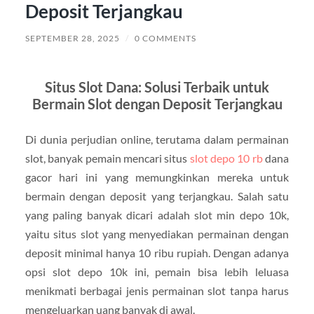
Deposit Terjangkau
SEPTEMBER 28, 2025
/
0 COMMENTS
Situs Slot Dana: Solusi Terbaik untuk
Bermain Slot dengan Deposit Terjangkau
Di dunia perjudian online, terutama dalam permainan
slot, banyak pemain mencari situs
slot depo 10 rb
dana
gacor hari ini
yang memungkinkan mereka untuk
bermain dengan deposit yang terjangkau. Salah satu
yang paling banyak dicari adalah slot min depo 10k,
yaitu situs slot yang menyediakan permainan dengan
deposit minimal hanya 10 ribu rupiah. Dengan adanya
opsi slot depo 10k ini, pemain bisa lebih leluasa
menikmati berbagai jenis permainan slot tanpa harus
mengeluarkan uang banyak di awal.