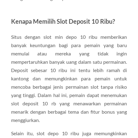
Kenapa Memilih Slot Deposit 10 Ribu?
Situs dengan slot min depo 10 ribu memberikan
banyak keuntungan bagi para pemain yang baru
memulai atau mereka yang tidak ingin
mempertaruhkan banyak uang dalam satu permainan.
Deposit sebesar 10 ribu ini tentu lebih ramah di
kantong dan memungkinkan para pemain untuk
mencoba berbagai jenis permainan slot tanpa risiko
yang tinggi. Dalam hal ini, pemain dapat menemukan
slot deposit 10 rb yang menawarkan permainan
menarik dengan berbagai tema dan fitur bonus yang
menggiurkan.
Selain itu, slot depo 10 ribu juga memungkinkan