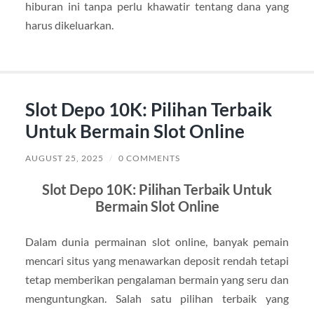
hiburan ini tanpa perlu khawatir tentang dana yang
harus dikeluarkan.
Slot Depo 10K: Pilihan Terbaik
Untuk Bermain Slot Online
AUGUST 25, 2025
/
0 COMMENTS
Slot Depo 10K: Pilihan Terbaik Untuk
Bermain Slot Online
Dalam dunia permainan slot online, banyak pemain
mencari situs yang menawarkan deposit rendah tetapi
tetap memberikan pengalaman bermain yang seru dan
menguntungkan. Salah satu pilihan terbaik yang