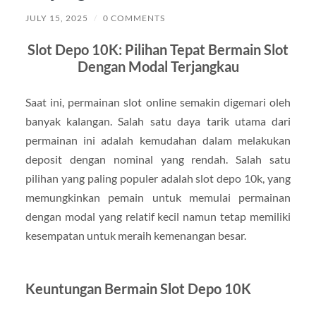
JULY 15, 2025
/
0 COMMENTS
Slot Depo 10K: Pilihan Tepat Bermain Slot
Dengan Modal Terjangkau
Saat ini, permainan slot online semakin digemari oleh
banyak kalangan. Salah satu daya tarik utama dari
permainan ini adalah kemudahan dalam melakukan
deposit dengan nominal yang rendah. Salah satu
pilihan yang paling populer adalah slot depo 10k, yang
memungkinkan pemain untuk memulai permainan
dengan modal yang relatif kecil namun tetap memiliki
kesempatan untuk meraih kemenangan besar.
Keuntungan Bermain Slot Depo 10K