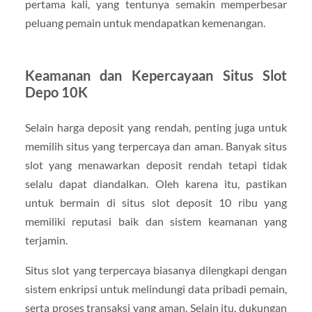
pertama kali, yang tentunya semakin memperbesar
peluang pemain untuk mendapatkan kemenangan.
Keamanan dan Kepercayaan Situs Slot
Depo 10K
Selain harga deposit yang rendah, penting juga untuk
memilih situs yang terpercaya dan aman. Banyak situs
slot yang menawarkan deposit rendah tetapi tidak
selalu dapat diandalkan. Oleh karena itu, pastikan
untuk bermain di situs slot deposit 10 ribu yang
memiliki reputasi baik dan sistem keamanan yang
terjamin.
Situs slot yang terpercaya biasanya dilengkapi dengan
sistem enkripsi untuk melindungi data pribadi pemain,
serta proses transaksi yang aman. Selain itu, dukungan