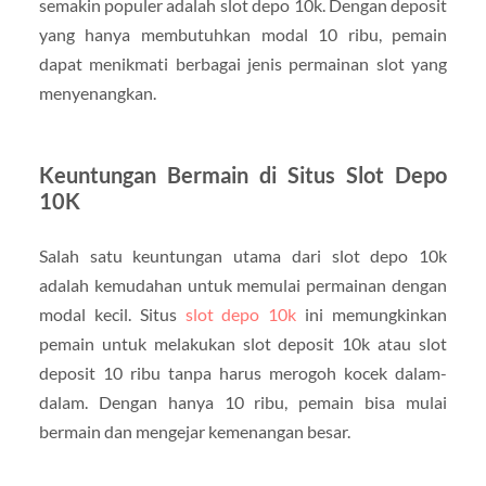
semakin populer adalah slot depo 10k. Dengan deposit
yang hanya membutuhkan modal 10 ribu, pemain
dapat menikmati berbagai jenis permainan slot yang
menyenangkan.
Keuntungan Bermain di Situs Slot Depo
10K
Salah satu keuntungan utama dari slot depo 10k
adalah kemudahan untuk memulai permainan dengan
modal kecil. Situs
slot depo 10k
ini memungkinkan
pemain untuk melakukan slot deposit 10k atau slot
deposit 10 ribu tanpa harus merogoh kocek dalam-
dalam. Dengan hanya 10 ribu, pemain bisa mulai
bermain dan mengejar kemenangan besar.