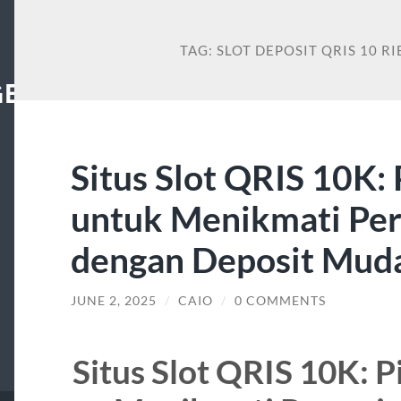
TAG:
SLOT DEPOSIT QRIS 10 
GEPREP.COM
Situs Slot QRIS 10K: 
untuk Menikmati Per
dengan Deposit Mud
JUNE 2, 2025
/
CAIO
/
0 COMMENTS
Situs Slot QRIS 10K: P