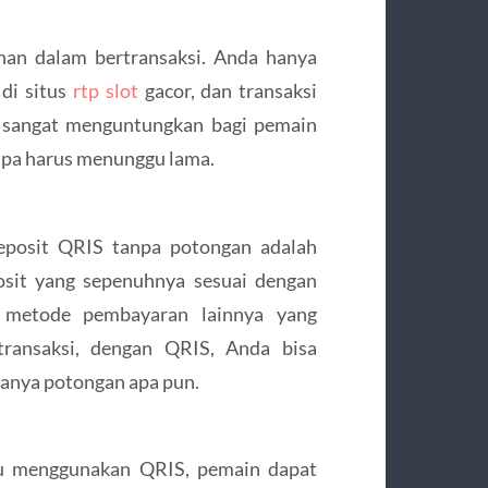
an dalam bertransaksi. Anda hanya
di situs
rtp slot
gacor
, dan transaksi
i sangat menguntungkan bagi pemain
npa harus menunggu lama.
deposit QRIS tanpa potongan adalah
sit yang sepenuhnya sesuai dengan
 metode pembayaran lainnya yang
transaksi, dengan QRIS, Anda bisa
anya potongan apa pun.
bu menggunakan QRIS, pemain dapat