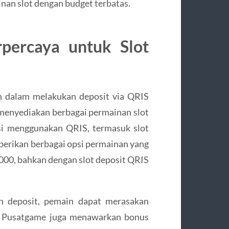
nan slot dengan budget terbatas.
rpercaya untuk Slot
n dalam melakukan deposit via QRIS
 menyediakan berbagai permainan slot
i menggunakan QRIS, termasuk slot
erikan berbagai opsi permainan yang
.000, bahkan dengan slot deposit QRIS
 deposit, pemain dapat merasakan
 Pusatgame juga menawarkan bonus