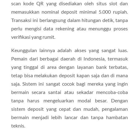
scan kode QR yang disediakan oleh situs slot dan
memasukkan nominal deposit minimal 5.000 rupiah.
Transaksi ini berlangsung dalam hitungan detik, tanpa
perlu mengisi data rekening atau menunggu proses
verifikasi yang rumit.
Keunggulan lainnya adalah akses yang sangat luas.
Pemain dari berbagai daerah di Indonesia, termasuk
yang tinggal di area dengan layanan bank terbatas,
tetap bisa melakukan deposit kapan saja dan di mana
saja. Sistem ini sangat cocok bagi mereka yang ingin
bermain secara santai atau sekadar mencoba-coba
tanpa harus mengeluarkan modal besar. Dengan
sistem deposit yang cepat dan mudah, pengalaman
bermain menjadi lebih lancar dan tanpa hambatan
teknis.