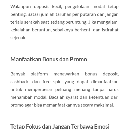
Walaupun deposit kecil, pengelolaan modal tetap
penting. Batasi jumlah taruhan per putaran dan jangan
terlalu serakah saat sedang beruntung. Jika mengalami
kekalahan beruntun, sebaiknya berhenti dan istirahat
sejenak.
Manfaatkan Bonus dan Promo
Banyak platform menawarkan bonus deposit,
cashback, dan free spin yang dapat dimanfaatkan
untuk memperbesar peluang menang tanpa harus
menambah modal. Bacalah syarat dan ketentuan dari
promo agar bisa memanfaatkannya secara maksimal.
Tetap Fokus dan Jangan Terbawa Emosi