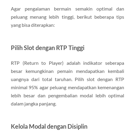
Agar pengalaman bermain semakin optimal dan
peluang menang lebih tinggi, berikut beberapa tips
yang bisa diterapkan:
Pilih Slot dengan RTP Tinggi
RTP (Return to Player) adalah indikator seberapa
besar kemungkinan pemain mendapatkan kembali
uangnya dari total taruhan. Pilih slot dengan RTP
minimal 95% agar peluang mendapatkan kemenangan
lebih besar dan pengembalian modal lebih optimal
dalam jangka panjang.
Kelola Modal dengan Disiplin