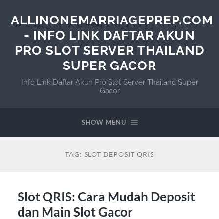
ALLINONEMARRIAGEPREP.COM
- INFO LINK DAFTAR AKUN
PRO SLOT SERVER THAILAND
SUPER GACOR
Info Link Daftar Akun Pro Slot Server Thailand Super
Gacor
SHOW MENU
TAG:
SLOT DEPOSIT QRIS
Slot QRIS: Cara Mudah Deposit
dan Main Slot Gacor