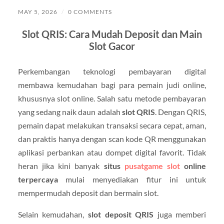
MAY 5, 2026
/
0 COMMENTS
Slot QRIS: Cara Mudah Deposit dan Main
Slot Gacor
Perkembangan teknologi pembayaran digital
membawa kemudahan bagi para pemain judi online,
khususnya slot online. Salah satu metode pembayaran
yang sedang naik daun adalah
slot QRIS
. Dengan QRIS,
pemain dapat melakukan transaksi secara cepat, aman,
dan praktis hanya dengan scan kode QR menggunakan
aplikasi perbankan atau dompet digital favorit. Tidak
heran jika kini banyak
situs
pusatgame slot
online
terpercaya
mulai menyediakan fitur ini untuk
mempermudah deposit dan bermain slot.
Selain kemudahan,
slot deposit QRIS
juga memberi