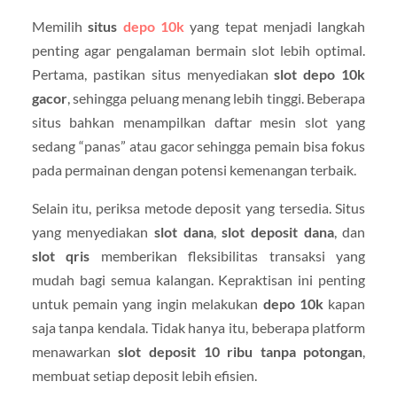
Memilih
situs
depo 10k
yang tepat menjadi langkah
penting agar pengalaman bermain slot lebih optimal.
Pertama, pastikan situs menyediakan
slot depo 10k
gacor
, sehingga peluang menang lebih tinggi. Beberapa
situs bahkan menampilkan daftar mesin slot yang
sedang “panas” atau gacor sehingga pemain bisa fokus
pada permainan dengan potensi kemenangan terbaik.
Selain itu, periksa metode deposit yang tersedia. Situs
yang menyediakan
slot dana
,
slot deposit dana
, dan
slot qris
memberikan fleksibilitas transaksi yang
mudah bagi semua kalangan. Kepraktisan ini penting
untuk pemain yang ingin melakukan
depo 10k
kapan
saja tanpa kendala. Tidak hanya itu, beberapa platform
menawarkan
slot deposit 10 ribu tanpa potongan
,
membuat setiap deposit lebih efisien.