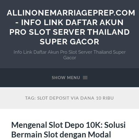
ALLINONEMARRIAGEPREP.COM
- INFO LINK DAFTAR AKUN
PRO SLOT SERVER THAILAND
SUPER GACOR
Info Link Daftar Akun Pro Slot Server Thailand Super
Gacor
SHOW MENU
TAG:
SLOT DEPOSIT VIA DANA 10 RIBU
Mengenal Slot Depo 10K: Solusi
Bermain Slot dengan Modal