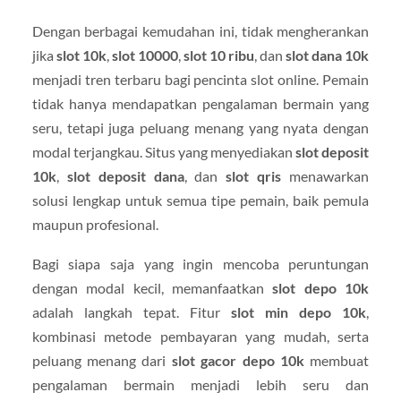
Dengan berbagai kemudahan ini, tidak mengherankan
jika
slot 10k
,
slot 10000
,
slot 10 ribu
, dan
slot dana 10k
menjadi tren terbaru bagi pencinta slot online. Pemain
tidak hanya mendapatkan pengalaman bermain yang
seru, tetapi juga peluang menang yang nyata dengan
modal terjangkau. Situs yang menyediakan
slot deposit
10k
,
slot deposit dana
, dan
slot qris
menawarkan
solusi lengkap untuk semua tipe pemain, baik pemula
maupun profesional.
Bagi siapa saja yang ingin mencoba peruntungan
dengan modal kecil, memanfaatkan
slot depo 10k
adalah langkah tepat. Fitur
slot min depo 10k
,
kombinasi metode pembayaran yang mudah, serta
peluang menang dari
slot gacor depo 10k
membuat
pengalaman bermain menjadi lebih seru dan