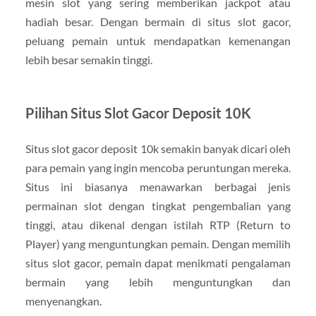
mesin slot yang sering memberikan jackpot atau
hadiah besar. Dengan bermain di situs slot gacor,
peluang pemain untuk mendapatkan kemenangan
lebih besar semakin tinggi.
Pilihan Situs Slot Gacor Deposit 10K
Situs slot gacor deposit 10k semakin banyak dicari oleh
para pemain yang ingin mencoba peruntungan mereka.
Situs ini biasanya menawarkan berbagai jenis
permainan slot dengan tingkat pengembalian yang
tinggi, atau dikenal dengan istilah RTP (Return to
Player) yang menguntungkan pemain. Dengan memilih
situs slot gacor, pemain dapat menikmati pengalaman
bermain yang lebih menguntungkan dan
menyenangkan.