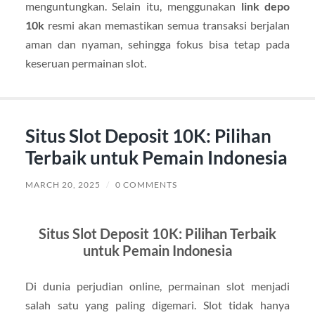
menguntungkan. Selain itu, menggunakan
link depo
10k
resmi akan memastikan semua transaksi berjalan
aman dan nyaman, sehingga fokus bisa tetap pada
keseruan permainan slot.
Situs Slot Deposit 10K: Pilihan
Terbaik untuk Pemain Indonesia
MARCH 20, 2025
/
0 COMMENTS
Situs Slot Deposit 10K: Pilihan Terbaik
untuk Pemain Indonesia
Di dunia perjudian online, permainan slot menjadi
salah satu yang paling digemari. Slot tidak hanya