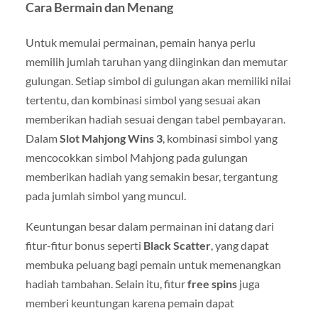
Cara Bermain dan Menang
Untuk memulai permainan, pemain hanya perlu
memilih jumlah taruhan yang diinginkan dan memutar
gulungan. Setiap simbol di gulungan akan memiliki nilai
tertentu, dan kombinasi simbol yang sesuai akan
memberikan hadiah sesuai dengan tabel pembayaran.
Dalam
Slot Mahjong Wins 3
, kombinasi simbol yang
mencocokkan simbol Mahjong pada gulungan
memberikan hadiah yang semakin besar, tergantung
pada jumlah simbol yang muncul.
Keuntungan besar dalam permainan ini datang dari
fitur-fitur bonus seperti
Black Scatter
, yang dapat
membuka peluang bagi pemain untuk memenangkan
hadiah tambahan. Selain itu, fitur
free spins
juga
memberi keuntungan karena pemain dapat