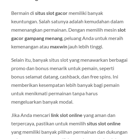
Bermain di
situs slot gacor
memiliki banyak
keuntungan. Salah satunya adalah kemudahan dalam
memenangkan permainan. Dengan memilih mesin
slot
gacor gampang menang
, peluang Anda untuk meraih
kemenangan atau
maxwin
jauh lebih tinggi.
Selain itu, banyak situs slot yang menawarkan berbagai
promo dan bonus menarik untuk pemain, seperti
bonus selamat datang, cashback, dan free spins. Ini
memberikan kesempatan lebih banyak bagi pemain
untuk menikmati permainan tanpa harus
mengeluarkan banyak modal.
Jika Anda mencari
link slot online
yang aman dan
terpercaya, pastikan untuk memilih
situs slot online
yang memiliki banyak pilihan permainan dan dukungan