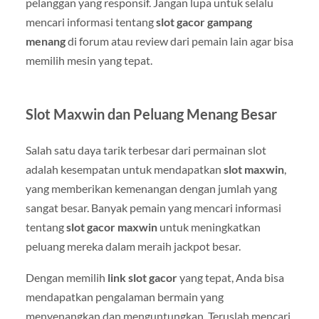
pelanggan yang responsif. Jangan lupa untuk selalu
mencari informasi tentang
slot gacor gampang
menang
di forum atau review dari pemain lain agar bisa
memilih mesin yang tepat.
Slot Maxwin dan Peluang Menang Besar
Salah satu daya tarik terbesar dari permainan slot
adalah kesempatan untuk mendapatkan
slot maxwin
,
yang memberikan kemenangan dengan jumlah yang
sangat besar. Banyak pemain yang mencari informasi
tentang
slot gacor maxwin
untuk meningkatkan
peluang mereka dalam meraih jackpot besar.
Dengan memilih
link slot gacor
yang tepat, Anda bisa
mendapatkan pengalaman bermain yang
menyenangkan dan menguntungkan. Teruslah mencari