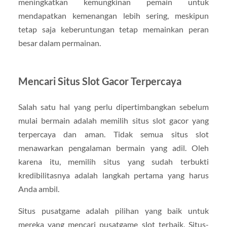
meningkatkan kemungkinan pemain untuk
mendapatkan kemenangan lebih sering, meskipun
tetap saja keberuntungan tetap memainkan peran
besar dalam permainan.
Mencari Situs Slot Gacor Terpercaya
Salah satu hal yang perlu dipertimbangkan sebelum
mulai bermain adalah memilih situs slot gacor yang
terpercaya dan aman. Tidak semua situs slot
menawarkan pengalaman bermain yang adil. Oleh
karena itu, memilih situs yang sudah terbukti
kredibilitasnya adalah langkah pertama yang harus
Anda ambil.
Situs pusatgame adalah pilihan yang baik untuk
mereka yang mencari pusatgame slot terbaik. Situs-