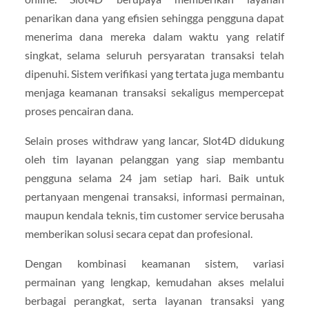
penarikan dana yang efisien sehingga pengguna dapat
menerima dana mereka dalam waktu yang relatif
singkat, selama seluruh persyaratan transaksi telah
dipenuhi. Sistem verifikasi yang tertata juga membantu
menjaga keamanan transaksi sekaligus mempercepat
proses pencairan dana.
Selain proses withdraw yang lancar, Slot4D didukung
oleh tim layanan pelanggan yang siap membantu
pengguna selama 24 jam setiap hari. Baik untuk
pertanyaan mengenai transaksi, informasi permainan,
maupun kendala teknis, tim customer service berusaha
memberikan solusi secara cepat dan profesional.
Dengan kombinasi keamanan sistem, variasi
permainan yang lengkap, kemudahan akses melalui
berbagai perangkat, serta layanan transaksi yang