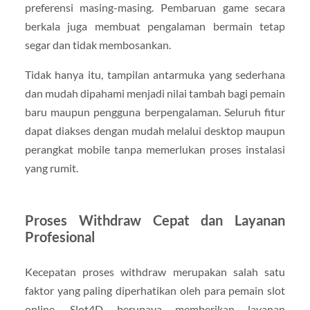
preferensi masing-masing. Pembaruan game secara
berkala juga membuat pengalaman bermain tetap
segar dan tidak membosankan.
Tidak hanya itu, tampilan antarmuka yang sederhana
dan mudah dipahami menjadi nilai tambah bagi pemain
baru maupun pengguna berpengalaman. Seluruh fitur
dapat diakses dengan mudah melalui desktop maupun
perangkat mobile tanpa memerlukan proses instalasi
yang rumit.
Proses Withdraw Cepat dan Layanan
Profesional
Kecepatan proses withdraw merupakan salah satu
faktor yang paling diperhatikan oleh para pemain slot
online. Slot4D berupaya memberikan layanan