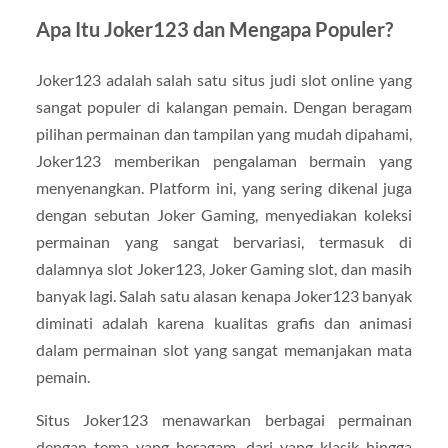
Apa Itu Joker123 dan Mengapa Populer?
Joker123 adalah salah satu situs judi slot online yang
sangat populer di kalangan pemain. Dengan beragam
pilihan permainan dan tampilan yang mudah dipahami,
Joker123 memberikan pengalaman bermain yang
menyenangkan. Platform ini, yang sering dikenal juga
dengan sebutan Joker Gaming, menyediakan koleksi
permainan yang sangat bervariasi, termasuk di
dalamnya slot Joker123, Joker Gaming slot, dan masih
banyak lagi. Salah satu alasan kenapa Joker123 banyak
diminati adalah karena kualitas grafis dan animasi
dalam permainan slot yang sangat memanjakan mata
pemain.
Situs Joker123 menawarkan berbagai permainan
dengan tema yang beragam, dari yang klasik hingga