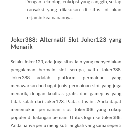
Dengan teknologi enkripsi yang canggih, setiap
transaksi yang dilakukan di situs ini akan
terjamin keamanannya.
Joker388: Alternatif Slot Joker123 yang
Menarik
Selain Joker123, ada juga situs lain yang menyediakan
pengalaman bermain slot serupa, yaitu Joker388.
Joker388 adalah platform permainan yang
menawarkan berbagai jenis permainan slot yang juga
menarik, dengan kualitas grafis dan gameplay yang
tidak kalah dari Joker123. Pada situs ini, Anda dapat
menemukan permainan slot Joker388 yang cukup
populer di kalangan pemain. Untuk login ke Joker388,
Anda hanya perlu mengikuti langkah yang sama seperti