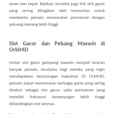
aman dan cepat. Bahkan, tersedia juga link slot gacor
yang sering dibagikan oleh komunitas untuk
membantu pemain menemukan permainan dengan
peluang menang lebih tinggi.
Slot Gacor dan Peluang Maxwin di
Orbit4D
Istilah slot gacor gampang maxwin menjadi incaran
banyak pemain, terutama bagi mereka yang ingin
mendapatkan keuntungan maksimal. Di Orbit4D,
pemain dapat menemukan berbagai game yang sering
disebut sebagai slot gacor, yaitu permainan yang
memiliki frekuensi kemenangan lebih tinggi
dibandingkan slot lainnya.