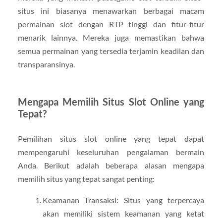
situs ini biasanya menawarkan berbagai macam
permainan slot dengan RTP tinggi dan fitur-fitur
menarik lainnya. Mereka juga memastikan bahwa
semua permainan yang tersedia terjamin keadilan dan
transparansinya.
Mengapa Memilih Situs Slot Online yang
Tepat?
Pemilihan situs slot online yang tepat dapat
mempengaruhi keseluruhan pengalaman bermain
Anda. Berikut adalah beberapa alasan mengapa
memilih situs yang tepat sangat penting:
Keamanan Transaksi: Situs yang terpercaya
akan memiliki sistem keamanan yang ketat