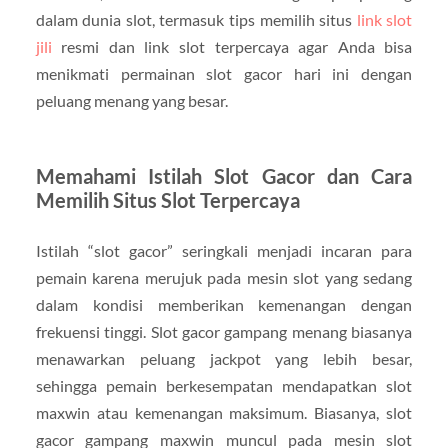
dalam dunia slot, termasuk tips memilih situs
link slot
jili
resmi dan link slot terpercaya agar Anda bisa
menikmati permainan slot gacor hari ini dengan
peluang menang yang besar.
Memahami Istilah Slot Gacor dan Cara
Memilih Situs Slot Terpercaya
Istilah “slot gacor” seringkali menjadi incaran para
pemain karena merujuk pada mesin slot yang sedang
dalam kondisi memberikan kemenangan dengan
frekuensi tinggi. Slot gacor gampang menang biasanya
menawarkan peluang jackpot yang lebih besar,
sehingga pemain berkesempatan mendapatkan slot
maxwin atau kemenangan maksimum. Biasanya, slot
gacor gampang maxwin muncul pada mesin slot