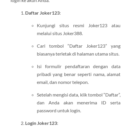
login ke akun Anda.
Daftar Joker123
:
Kunjungi situs resmi Joker123 atau
melalui situs Joker388.
Cari tombol “Daftar Joker123” yang
biasanya terletak di halaman utama situs.
Isi formulir pendaftaran dengan data
pribadi yang benar seperti nama, alamat
email, dan nomor telepon.
Setelah mengisi data, klik tombol “Daftar”,
dan Anda akan menerima ID serta
password untuk login.
Login Joker123
: