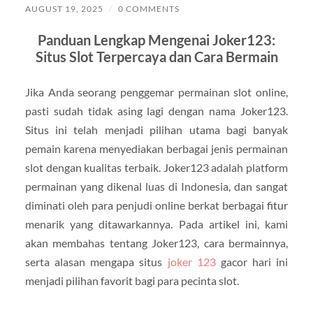
AUGUST 19, 2025
/
0 COMMENTS
Panduan Lengkap Mengenai Joker123:
Situs Slot Terpercaya dan Cara Bermain
Jika Anda seorang penggemar permainan slot online,
pasti sudah tidak asing lagi dengan nama Joker123.
Situs ini telah menjadi pilihan utama bagi banyak
pemain karena menyediakan berbagai jenis permainan
slot dengan kualitas terbaik. Joker123 adalah platform
permainan yang dikenal luas di Indonesia, dan sangat
diminati oleh para penjudi online berkat berbagai fitur
menarik yang ditawarkannya. Pada artikel ini, kami
akan membahas tentang Joker123, cara bermainnya,
serta alasan mengapa situs
joker 123
gacor hari ini
menjadi pilihan favorit bagi para pecinta slot.