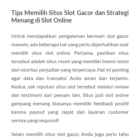
Tips Memilih Situs Slot Gacor dan Strategi
Menang di Slot Online
Untuk mendapatkan pengalaman bermain slot gacor
maxwin, ada beberapa hal yang perlu diperhatikan saat
memilih situs slot online. Pertama, pastikan situs
tersebut adalah situs resmi yang memiliki lisensi resmi
dari otoritas perjudian yang terpercaya. Hal ini penting
agar data dan transaksi Anda aman dan terjamin.
Kedua, cek reputasi situs slot tersebut melalui review
dan testimoni dari pemain lain. Situs judi slot online
gampang menang biasanya memiliki feedback positif
karena payout yang cepat dan layanan customer
service yang responsif.
Selain memilih situs slot gacor, Anda juga perlu tahu