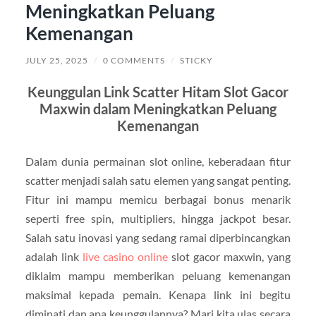
Meningkatkan Peluang
Kemenangan
JULY 25, 2025
/
0 COMMENTS
/
STICKY
Keunggulan Link Scatter Hitam Slot Gacor
Maxwin dalam Meningkatkan Peluang
Kemenangan
Dalam dunia permainan slot online, keberadaan fitur
scatter menjadi salah satu elemen yang sangat penting.
Fitur ini mampu memicu berbagai bonus menarik
seperti free spin, multipliers, hingga jackpot besar.
Salah satu inovasi yang sedang ramai diperbincangkan
adalah link
live casino online
slot gacor maxwin, yang
diklaim mampu memberikan peluang kemenangan
maksimal kepada pemain. Kenapa link ini begitu
diminati dan apa keunggulannya? Mari kita ulas secara