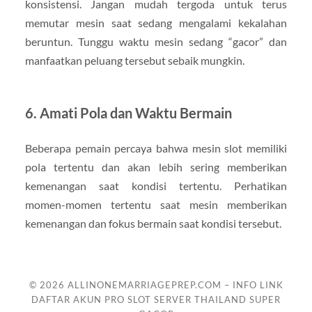
konsistensi. Jangan mudah tergoda untuk terus
memutar mesin saat sedang mengalami kekalahan
beruntun. Tunggu waktu mesin sedang “gacor” dan
manfaatkan peluang tersebut sebaik mungkin.
6. Amati Pola dan Waktu Bermain
Beberapa pemain percaya bahwa mesin slot memiliki
pola tertentu dan akan lebih sering memberikan
kemenangan saat kondisi tertentu. Perhatikan
momen-momen tertentu saat mesin memberikan
kemenangan dan fokus bermain saat kondisi tersebut.
© 2026
ALLINONEMARRIAGEPREP.COM – INFO LINK
DAFTAR AKUN PRO SLOT SERVER THAILAND SUPER