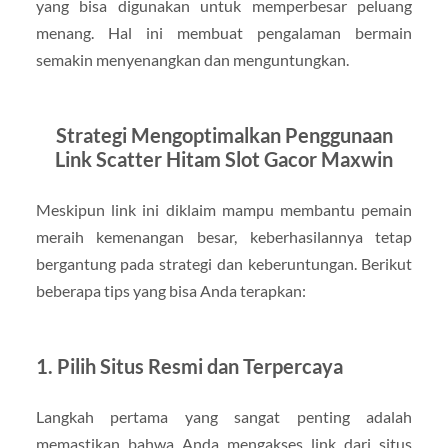
yang bisa digunakan untuk memperbesar peluang
menang. Hal ini membuat pengalaman bermain
semakin menyenangkan dan menguntungkan.
Strategi Mengoptimalkan Penggunaan
Link Scatter Hitam Slot Gacor Maxwin
Meskipun link ini diklaim mampu membantu pemain
meraih kemenangan besar, keberhasilannya tetap
bergantung pada strategi dan keberuntungan. Berikut
beberapa tips yang bisa Anda terapkan:
1. Pilih Situs Resmi dan Terpercaya
Langkah pertama yang sangat penting adalah
memastikan bahwa Anda mengakses link dari situs