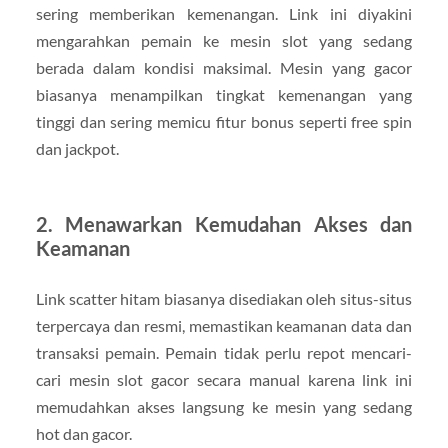
sering memberikan kemenangan. Link ini diyakini
mengarahkan pemain ke mesin slot yang sedang
berada dalam kondisi maksimal. Mesin yang gacor
biasanya menampilkan tingkat kemenangan yang
tinggi dan sering memicu fitur bonus seperti free spin
dan jackpot.
2. Menawarkan Kemudahan Akses dan
Keamanan
Link scatter hitam biasanya disediakan oleh situs-situs
terpercaya dan resmi, memastikan keamanan data dan
transaksi pemain. Pemain tidak perlu repot mencari-
cari mesin slot gacor secara manual karena link ini
memudahkan akses langsung ke mesin yang sedang
hot dan gacor.