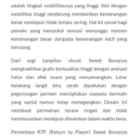
adalah tingkat volatilitasnya yang tinggi. Slot dengan
volatilitas tinggi cenderung memberikan kemenangan
besar meskipun tidak terlalu sering. Hal ini cocok bagi
pemain yang menyukai sensasi menunggu momen
kemenangan besar daripada kemenangan kecil yang
berulang.
Dari segi tampilan visual, Sweet Bonanza
menghadirkan grafis berkualitas tinggi dengan animasi
halus dan efek suara yang menyenangkan. Latar
belakang langit biru cerah dipadukan dengan
pegunungan permen menciptakan suasana bermain
yang santai namun tetap menegangkan. Desain ini
membuat permainan terasa ringan dan tidak
membosankan meskipun dimainkan dalam waktu lama.
Persentase RTP (Return to Player) Sweet Bonanza