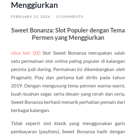
Menggiurkan
FEBRUARY 21, 2026
/
0 COMMENTS
Sweet Bonanza
: Slot Populer dengan Tema
Permen yang Menggiurkan
situs bet 100
Slot Sweet Bonanza merupakan salah
satu permainan slot online paling populer di kalangan
pecinta judi daring. Permainan ini dikembangkan oleh
Pragmatic Play
dan pertama kali dirilis pada tahun
2019. Dengan mengusung tema permen warna-warni,
buah-buahan segar, serta desain yang cerah dan ceria,
Sweet Bonanza berhasil menarik perhatian pemain dari
berbagai kalangan.
Tidak seperti slot klasik yang menggunakan garis
pembayaran (paylines), Sweet Bonanza hadir dengan