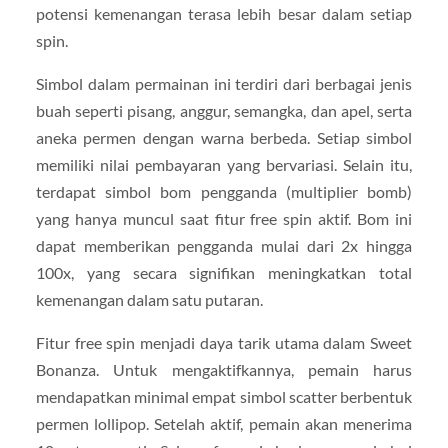
potensi kemenangan terasa lebih besar dalam setiap
spin.
Simbol dalam permainan ini terdiri dari berbagai jenis
buah seperti pisang, anggur, semangka, dan apel, serta
aneka permen dengan warna berbeda. Setiap simbol
memiliki nilai pembayaran yang bervariasi. Selain itu,
terdapat simbol bom pengganda (multiplier bomb)
yang hanya muncul saat fitur free spin aktif. Bom ini
dapat memberikan pengganda mulai dari 2x hingga
100x, yang secara signifikan meningkatkan total
kemenangan dalam satu putaran.
Fitur free spin menjadi daya tarik utama dalam Sweet
Bonanza. Untuk mengaktifkannya, pemain harus
mendapatkan minimal empat simbol scatter berbentuk
permen lollipop. Setelah aktif, pemain akan menerima