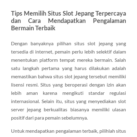
Tips Memilih Situs Slot Jepang Terpercaya
dan Cara Mendapatkan Pengalaman
Bermain Terbaik
Dengan banyaknya pilihan situs slot jepang yang
tersedia di internet, pemain perlu lebih selektif dalam
menentukan platform tempat mereka bermain. Salah
satu langkah pertama yang harus dilakukan adalah
memastikan bahwa situs slot jepang tersebut memiliki
lisensi resmi. Situs yang beroperasi dengan izin akan
lebih aman karena mengikuti standar regulasi
internasional. Selain itu, situs yang menyediakan slot
server jepang berkualitas biasanya memiliki ulasan
positif dari para pemain sebelumnya.
Untuk mendapatkan pengalaman terbaik, pilihlah situs