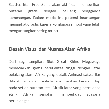
Scatter, fitur Free Spins akan aktif dan memberikan
putaran gratis dengan peluang pengganda
kemenangan. Dalam mode ini, potensi keuntungan
meningkat drastis karena kombinasi simbol yang lebih
menguntungkan sering muncul.
Desain Visual dan Nuansa Alam Afrika
Dari segi tampilan, Slot Great Rhino Megaways
menawarkan grafis berkualitas tinggi dengan latar
belakang alam Afrika yang detail. Animasi satwa liar
dibuat halus dan realistis, memberikan kesan hidup
pada setiap putaran reel. Musik latar yang bernuansa
etnik Afrika semakin memperkuat suasana
petualangan.