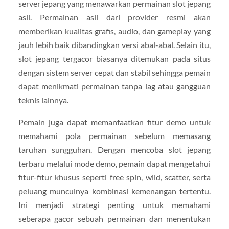
server jepang yang menawarkan permainan slot jepang
asli. Permainan asli dari provider resmi akan
memberikan kualitas grafis, audio, dan gameplay yang
jauh lebih baik dibandingkan versi abal-abal. Selain itu,
slot jepang tergacor biasanya ditemukan pada situs
dengan sistem server cepat dan stabil sehingga pemain
dapat menikmati permainan tanpa lag atau gangguan
teknis lainnya.
Pemain juga dapat memanfaatkan fitur demo untuk
memahami pola permainan sebelum memasang
taruhan sungguhan. Dengan mencoba slot jepang
terbaru melalui mode demo, pemain dapat mengetahui
fitur-fitur khusus seperti free spin, wild, scatter, serta
peluang munculnya kombinasi kemenangan tertentu.
Ini menjadi strategi penting untuk memahami
seberapa gacor sebuah permainan dan menentukan