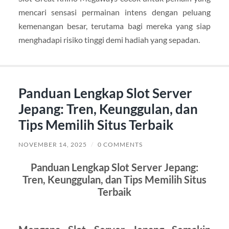
mencari sensasi permainan intens dengan peluang
kemenangan besar, terutama bagi mereka yang siap
menghadapi risiko tinggi demi hadiah yang sepadan.
Panduan Lengkap Slot Server
Jepang: Tren, Keunggulan, dan
Tips Memilih Situs Terbaik
NOVEMBER 14, 2025
/
0 COMMENTS
Panduan Lengkap Slot Server Jepang:
Tren, Keunggulan, dan Tips Memilih Situs
Terbaik