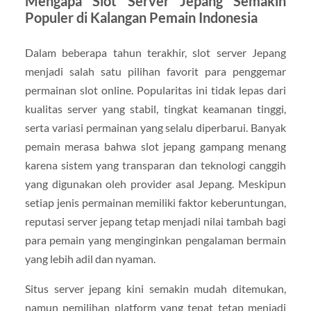
Mengapa Slot Server Jepang Semakin
Populer di Kalangan Pemain Indonesia
Dalam beberapa tahun terakhir, slot server Jepang
menjadi salah satu pilihan favorit para penggemar
permainan slot online. Popularitas ini tidak lepas dari
kualitas server yang stabil, tingkat keamanan tinggi,
serta variasi permainan yang selalu diperbarui. Banyak
pemain merasa bahwa slot jepang gampang menang
karena sistem yang transparan dan teknologi canggih
yang digunakan oleh provider asal Jepang. Meskipun
setiap jenis permainan memiliki faktor keberuntungan,
reputasi server jepang tetap menjadi nilai tambah bagi
para pemain yang menginginkan pengalaman bermain
yang lebih adil dan nyaman.
Situs server jepang kini semakin mudah ditemukan,
namun pemilihan platform yang tepat tetap menjadi