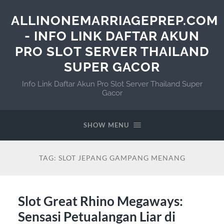
ALLINONEMARRIAGEPREP.COM
- INFO LINK DAFTAR AKUN
PRO SLOT SERVER THAILAND
SUPER GACOR
Info Link Daftar Akun Pro Slot Server Thailand Super
Gacor
SHOW MENU
TAG:
SLOT JEPANG GAMPANG MENANG
Slot Great Rhino Megaways:
Sensasi Petualangan Liar di