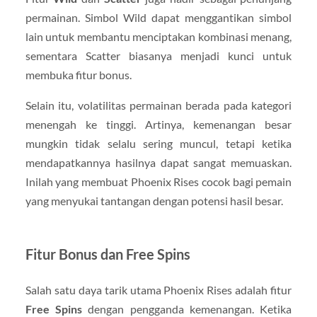
permainan. Simbol Wild dapat menggantikan simbol
lain untuk membantu menciptakan kombinasi menang,
sementara Scatter biasanya menjadi kunci untuk
membuka fitur bonus.
Selain itu, volatilitas permainan berada pada kategori
menengah ke tinggi. Artinya, kemenangan besar
mungkin tidak selalu sering muncul, tetapi ketika
mendapatkannya hasilnya dapat sangat memuaskan.
Inilah yang membuat Phoenix Rises cocok bagi pemain
yang menyukai tantangan dengan potensi hasil besar.
Fitur Bonus dan Free Spins
Salah satu daya tarik utama Phoenix Rises adalah fitur
Free Spins
dengan pengganda kemenangan. Ketika