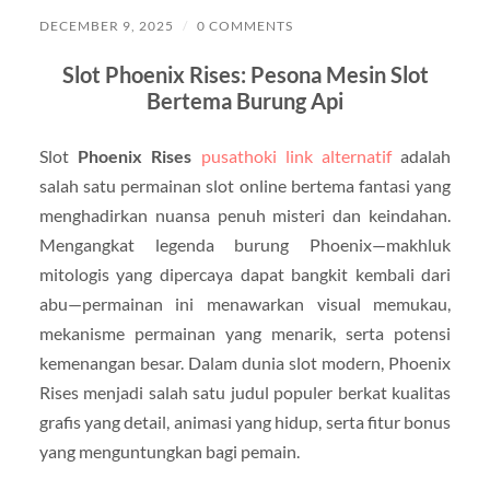
DECEMBER 9, 2025
/
0 COMMENTS
Slot
Phoenix Rises
: Pesona Mesin Slot
Bertema Burung Api
Slot
Phoenix Rises
pusathoki link alternatif
adalah
salah satu permainan slot online bertema fantasi yang
menghadirkan nuansa penuh misteri dan keindahan.
Mengangkat legenda burung Phoenix—makhluk
mitologis yang dipercaya dapat bangkit kembali dari
abu—permainan ini menawarkan visual memukau,
mekanisme permainan yang menarik, serta potensi
kemenangan besar. Dalam dunia slot modern, Phoenix
Rises menjadi salah satu judul populer berkat kualitas
grafis yang detail, animasi yang hidup, serta fitur bonus
yang menguntungkan bagi pemain.