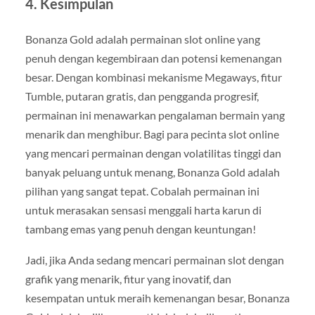
4.
Kesimpulan
Bonanza Gold adalah permainan slot online yang
penuh dengan kegembiraan dan potensi kemenangan
besar. Dengan kombinasi mekanisme Megaways, fitur
Tumble, putaran gratis, dan pengganda progresif,
permainan ini menawarkan pengalaman bermain yang
menarik dan menghibur. Bagi para pecinta slot online
yang mencari permainan dengan volatilitas tinggi dan
banyak peluang untuk menang, Bonanza Gold adalah
pilihan yang sangat tepat. Cobalah permainan ini
untuk merasakan sensasi menggali harta karun di
tambang emas yang penuh dengan keuntungan!
Jadi, jika Anda sedang mencari permainan slot dengan
grafik yang menarik, fitur yang inovatif, dan
kesempatan untuk meraih kemenangan besar, Bonanza