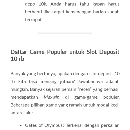
depo 10k, Anda harus tahu kapan harus
berhenti jika target kemenangan harian sudah
tercapai.
Daftar Game Populer untuk Slot Deposit
10 rb
Banyak yang bertanya, apakah dengan slot deposit 10
rb kita bisa menang jutaan? Jawabannya adalah
mungkin. Banyak sejarah pemain “receh” yang berhasil
mendapatkan
Maxwin
di game-game populer.
Beberapa pilihan game yang ramah untuk modal kecil
antara lain:
Gates of Olympus: Terkenal dengan perkalian