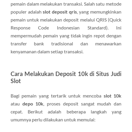
pemain dalam melakukan transaksi. Salah satu metode
populer adalah
slot deposit qris
, yang memungkinkan
pemain untuk melakukan deposit melalui QRIS (Quick
Response Code Indonesian Standard). Ini
mempermudah pemain yang tidak ingin repot dengan
transfer bank tradisional dan menawarkan
kenyamanan dalam setiap transaksi.
Cara Melakukan Deposit 10k di Situs Judi
Slot
Bagi pemain yang tertarik untuk mencoba
slot 10k
atau
depo 10k
, proses deposit sangat mudah dan
cepat. Berikut adalah beberapa langkah yang
umumnya perlu dilakukan untuk memulai: