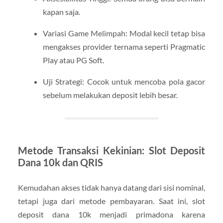
kapan saja.
Variasi Game Melimpah: Modal kecil tetap bisa
mengakses provider ternama seperti Pragmatic
Play atau PG Soft.
Uji Strategi: Cocok untuk mencoba pola gacor
sebelum melakukan deposit lebih besar.
Metode Transaksi Kekinian: Slot Deposit
Dana 10k dan QRIS
Kemudahan akses tidak hanya datang dari sisi nominal,
tetapi juga dari metode pembayaran. Saat ini, slot
deposit dana 10k menjadi primadona karena