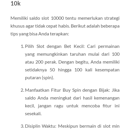
10k
Memiliki saldo slot 10000 tentu memerlukan strategi
khusus agar tidak cepat habis. Berikut adalah beberapa
tips yang bisa Anda terapkan:
Pilih Slot dengan Bet Kecil: Cari permainan
yang memungkinkan taruhan mulai dari 100
atau 200 perak. Dengan begitu, Anda memiliki
setidaknya 50 hingga 100 kali kesempatan
putaran (spin).
Manfaatkan Fitur Buy Spin dengan Bijak: Jika
saldo Anda meningkat dari hasil kemenangan
kecil, jangan ragu untuk mencoba fitur ini
sesekali.
Disiplin Waktu: Meskipun bermain di slot min