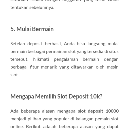
tentukan sebelumnya.
5.
Mulai Bermain
Setelah deposit berhasil, Anda bisa langsung mulai
bermain berbagai permainan slot yang tersedia di situs
tersebut. Nikmati pengalaman bermain dengan
berbagai fitur menarik yang ditawarkan oleh mesin
slot.
Mengapa Memilih Slot Deposit 10k?
Ada beberapa alasan mengapa
slot deposit 10000
menjadi pilihan yang populer di kalangan pemain slot
online. Berikut adalah beberapa alasan yang dapat