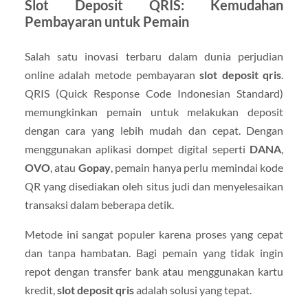
Slot Deposit QRIS: Kemudahan
Pembayaran untuk Pemain
Salah satu inovasi terbaru dalam dunia perjudian
online adalah metode pembayaran
slot deposit qris
.
QRIS (Quick Response Code Indonesian Standard)
memungkinkan pemain untuk melakukan deposit
dengan cara yang lebih mudah dan cepat. Dengan
menggunakan aplikasi dompet digital seperti
DANA
,
OVO
, atau
Gopay
, pemain hanya perlu memindai kode
QR yang disediakan oleh situs judi dan menyelesaikan
transaksi dalam beberapa detik.
Metode ini sangat populer karena proses yang cepat
dan tanpa hambatan. Bagi pemain yang tidak ingin
repot dengan transfer bank atau menggunakan kartu
kredit,
slot deposit qris
adalah solusi yang tepat.