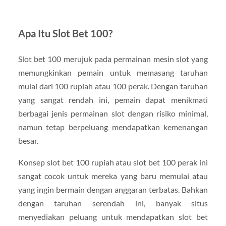
Apa Itu Slot Bet 100?
Slot bet 100 merujuk pada permainan mesin slot yang
memungkinkan pemain untuk memasang taruhan
mulai dari 100 rupiah atau 100 perak. Dengan taruhan
yang sangat rendah ini, pemain dapat menikmati
berbagai jenis permainan slot dengan risiko minimal,
namun tetap berpeluang mendapatkan kemenangan
besar.
Konsep slot bet 100 rupiah atau slot bet 100 perak ini
sangat cocok untuk mereka yang baru memulai atau
yang ingin bermain dengan anggaran terbatas. Bahkan
dengan taruhan serendah ini, banyak situs
menyediakan peluang untuk mendapatkan slot bet