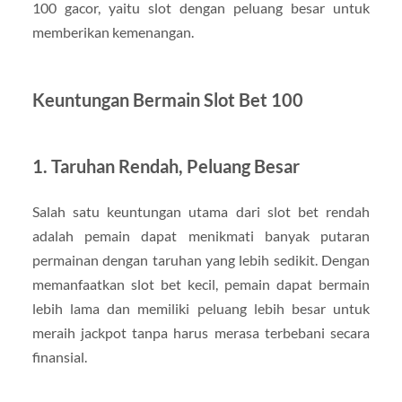
100 gacor, yaitu slot dengan peluang besar untuk
memberikan kemenangan.
Keuntungan Bermain Slot Bet 100
1. Taruhan Rendah, Peluang Besar
Salah satu keuntungan utama dari slot bet rendah
adalah pemain dapat menikmati banyak putaran
permainan dengan taruhan yang lebih sedikit. Dengan
memanfaatkan slot bet kecil, pemain dapat bermain
lebih lama dan memiliki peluang lebih besar untuk
meraih jackpot tanpa harus merasa terbebani secara
finansial.