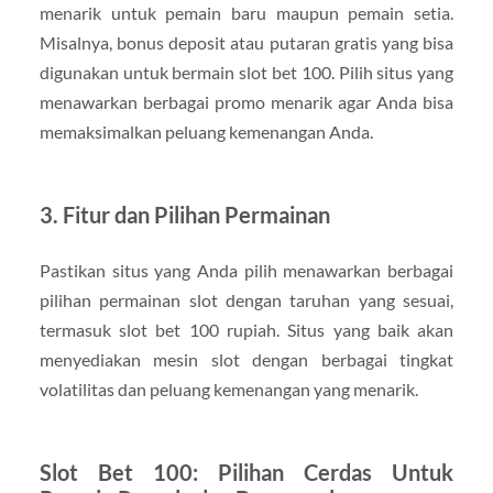
menarik untuk pemain baru maupun pemain setia.
Misalnya, bonus deposit atau putaran gratis yang bisa
digunakan untuk bermain slot bet 100. Pilih situs yang
menawarkan berbagai promo menarik agar Anda bisa
memaksimalkan peluang kemenangan Anda.
3. Fitur dan Pilihan Permainan
Pastikan situs yang Anda pilih menawarkan berbagai
pilihan permainan slot dengan taruhan yang sesuai,
termasuk slot bet 100 rupiah. Situs yang baik akan
menyediakan mesin slot dengan berbagai tingkat
volatilitas dan peluang kemenangan yang menarik.
Slot Bet 100: Pilihan Cerdas Untuk