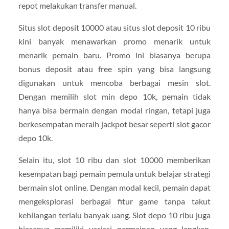
repot melakukan transfer manual.
Situs slot deposit 10000 atau situs slot deposit 10 ribu
kini banyak menawarkan promo menarik untuk
menarik pemain baru. Promo ini biasanya berupa
bonus deposit atau free spin yang bisa langsung
digunakan untuk mencoba berbagai mesin slot.
Dengan memilih slot min depo 10k, pemain tidak
hanya bisa bermain dengan modal ringan, tetapi juga
berkesempatan meraih jackpot besar seperti slot gacor
depo 10k.
Selain itu, slot 10 ribu dan slot 10000 memberikan
kesempatan bagi pemain pemula untuk belajar strategi
bermain slot online. Dengan modal kecil, pemain dapat
mengeksplorasi berbagai fitur game tanpa takut
kehilangan terlalu banyak uang. Slot depo 10 ribu juga
biasanya memiliki variasi permainan yang lengkap,