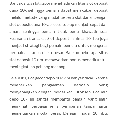
Banyak situs slot gacor menghadirkan fitur slot deposit
dana 10k sehingga pemain dapat melakukan deposit
melalui metode yang mudah seperti slot dana. Dengan
slot deposit dana 10k, proses top up menjadi cepat dan
aman, sehingga pemain tidak perlu khawatir soal
keamanan transaksi. Slot deposit minimal 10 ribu juga
menjadi strategi bagi pemain pemula untuk mengenal
permainan tanpa risiko besar. Bahkan beberapa situs
slot deposit 10 ribu menawarkan bonus menarik untuk
meningkatkan peluang menang.
Selain itu, slot gacor depo 10k kini banyak dicari karena
memberikan pengalaman bermain yang
menyenangkan dengan modal kecil. Konsep slot min
depo 10k ini sangat membantu pemain yang ingin
menikmati berbagai jenis permainan tanpa harus
mengeluarkan modal besar. Dengan modal 10 ribu,