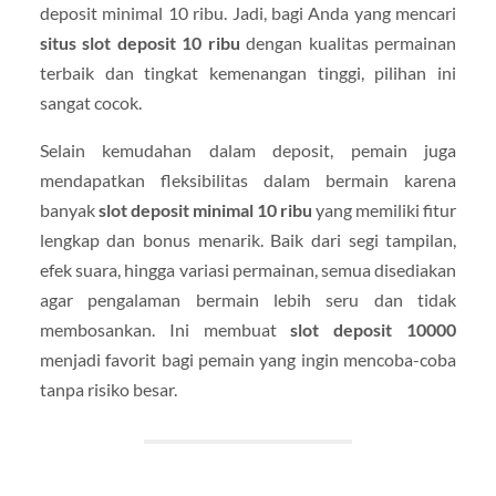
deposit minimal 10 ribu. Jadi, bagi Anda yang mencari
situs slot deposit 10 ribu
dengan kualitas permainan
terbaik dan tingkat kemenangan tinggi, pilihan ini
sangat cocok.
Selain kemudahan dalam deposit, pemain juga
mendapatkan fleksibilitas dalam bermain karena
banyak
slot deposit minimal 10 ribu
yang memiliki fitur
lengkap dan bonus menarik. Baik dari segi tampilan,
efek suara, hingga variasi permainan, semua disediakan
agar pengalaman bermain lebih seru dan tidak
membosankan. Ini membuat
slot deposit 10000
menjadi favorit bagi pemain yang ingin mencoba-coba
tanpa risiko besar.