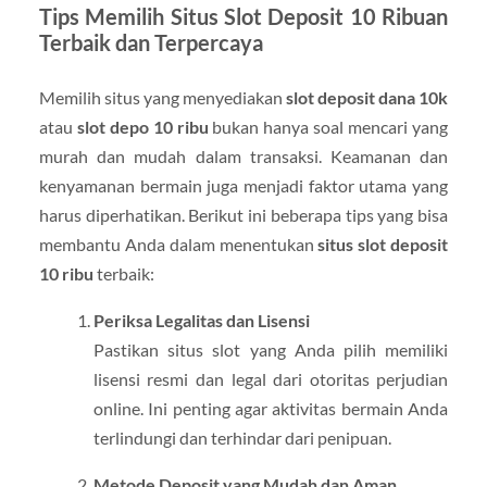
Tips Memilih Situs Slot Deposit 10 Ribuan
Terbaik dan Terpercaya
Memilih situs yang menyediakan
slot deposit dana 10k
atau
slot depo 10 ribu
bukan hanya soal mencari yang
murah dan mudah dalam transaksi. Keamanan dan
kenyamanan bermain juga menjadi faktor utama yang
harus diperhatikan. Berikut ini beberapa tips yang bisa
membantu Anda dalam menentukan
situs slot deposit
10 ribu
terbaik:
Periksa Legalitas dan Lisensi
Pastikan situs slot yang Anda pilih memiliki
lisensi resmi dan legal dari otoritas perjudian
online. Ini penting agar aktivitas bermain Anda
terlindungi dan terhindar dari penipuan.
Metode Deposit yang Mudah dan Aman