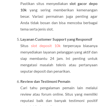
Pastikan situs menyediakan
slot gacor depo
10k
yang sering memberikan kemenangan
besar. Variasi permainan juga penting agar
Anda tidak bosan dan bisa mencoba berbagai
tema serta jenis slot.
Layanan Customer Support yang Responsif
Situs
slot deposit 10k
terpercaya biasanya
menyediakan layanan pelanggan yang aktif dan
siap membantu 24 jam. Ini penting untuk
mengatasi masalah teknis atau pertanyaan
seputar deposit dan penarikan.
Review dan Testimoni Pemain
Cari tahu pengalaman pemain lain melalui
review atau forum online. Situs yang memiliki
reputasi baik dan banyak testimoni positif