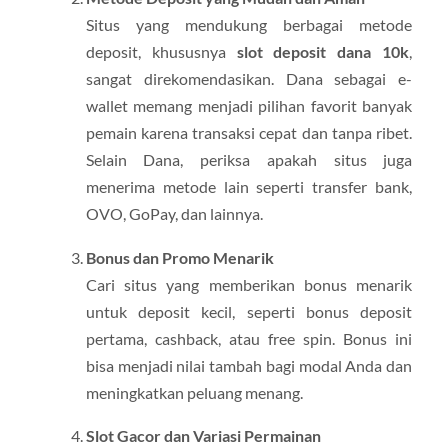
Situs yang mendukung berbagai metode
deposit, khususnya
slot deposit dana 10k
,
sangat direkomendasikan. Dana sebagai e-
wallet memang menjadi pilihan favorit banyak
pemain karena transaksi cepat dan tanpa ribet.
Selain Dana, periksa apakah situs juga
menerima metode lain seperti transfer bank,
OVO, GoPay, dan lainnya.
Bonus dan Promo Menarik
Cari situs yang memberikan bonus menarik
untuk deposit kecil, seperti bonus deposit
pertama, cashback, atau free spin. Bonus ini
bisa menjadi nilai tambah bagi modal Anda dan
meningkatkan peluang menang.
Slot Gacor dan Variasi Permainan