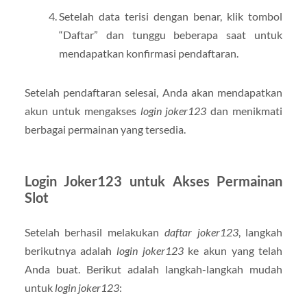
Setelah data terisi dengan benar, klik tombol
“Daftar” dan tunggu beberapa saat untuk
mendapatkan konfirmasi pendaftaran.
Setelah pendaftaran selesai, Anda akan mendapatkan
akun untuk mengakses
login joker123
dan menikmati
berbagai permainan yang tersedia.
Login Joker123 untuk Akses Permainan
Slot
Setelah berhasil melakukan
daftar joker123
, langkah
berikutnya adalah
login joker123
ke akun yang telah
Anda buat. Berikut adalah langkah-langkah mudah
untuk
login joker123
: