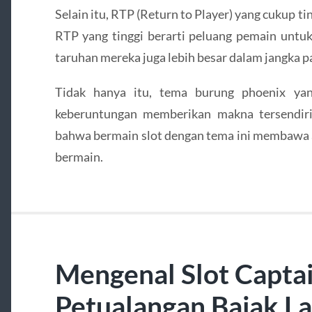
Selain itu, RTP (Return to Player) yang cukup tin
RTP yang tinggi berarti peluang pemain untu
taruhan mereka juga lebih besar dalam jangka p
Tidak hanya itu, tema burung phoenix yan
keberuntungan memberikan makna tersendir
bahwa bermain slot dengan tema ini membawa a
bermain.
Mengenal Slot Captai
Petualangan Bajak La