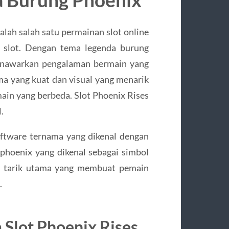
alah salah satu permainan slot online
i slot. Dengan tema legenda burung
menawarkan pengalaman bermain yang
ma yang kuat dan visual yang menarik
ain yang berbeda. Slot Phoenix Rises
.
ftware ternama yang dikenal dengan
g phoenix yang dikenal sebagai simbol
a tarik utama yang membuat pemain
.
 Slot Phoenix Rises