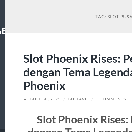
TAG:
SLOT PUS
GEPREP.COM
Slot Phoenix Rises: 
dengan Tema Legend
Phoenix
AUGUST 30, 2025
/
GUSTAVO
/
0 COMMENTS
Slot Phoenix Rises:
dengan Tema Legenda