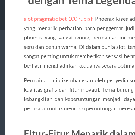
slot pragmatic bet 100 rupiah
Phoenix Rises ad
yang menarik perhatian para penggemar jud
phoenix yang sangat ikonik, permainan ini 
seru dan penuh warna. Di dalam dunia slot, te
sangat penting untuk memberikan sensasi berm
berhasil menghadirkan keduanya secara optimal
Permainan ini dikembangkan oleh penyedia so
kualitas grafis dan fitur inovatif. Tema burun
kebangkitan dan keberuntungan menjadi day
penasaran untuk mencoba peruntungan mereka
Fitur-Fitur Menarik dalam