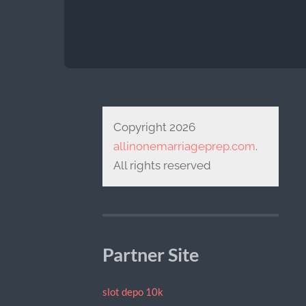
Copyright 2026
allinonemarriageprep.com
.
All rights reserved
Partner Site
slot depo 10k