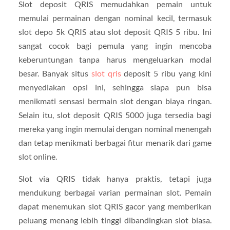
Slot deposit QRIS memudahkan pemain untuk
memulai permainan dengan nominal kecil, termasuk
slot depo 5k QRIS atau slot deposit QRIS 5 ribu. Ini
sangat cocok bagi pemula yang ingin mencoba
keberuntungan tanpa harus mengeluarkan modal
besar. Banyak situs
slot qris
deposit 5 ribu yang kini
menyediakan opsi ini, sehingga siapa pun bisa
menikmati sensasi bermain slot dengan biaya ringan.
Selain itu, slot deposit QRIS 5000 juga tersedia bagi
mereka yang ingin memulai dengan nominal menengah
dan tetap menikmati berbagai fitur menarik dari game
slot online.
Slot via QRIS tidak hanya praktis, tetapi juga
mendukung berbagai varian permainan slot. Pemain
dapat menemukan slot QRIS gacor yang memberikan
peluang menang lebih tinggi dibandingkan slot biasa.