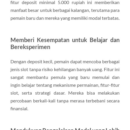
fitur deposit minimal 5.000 rupiah ini memberikan
manfaat besar untuk berbagai kalangan, terutama para
pemain baru dan mereka yang memiliki modal terbatas.
Memberi Kesempatan untuk Belajar dan
Bereksperimen
Dengan deposit kecil, pemain dapat mencoba berbagai
jenis slot tanpa risiko kehilangan banyak uang. Fitur ini
sangat membantu pemula yang baru memulai dan
ingin belajar tentang mekanisme permainan, fitur-fitur
slot, serta strategi dasar. Mereka bisa melakukan
percobaan berkali-kali tanpa merasa terbebani secara
finansial.