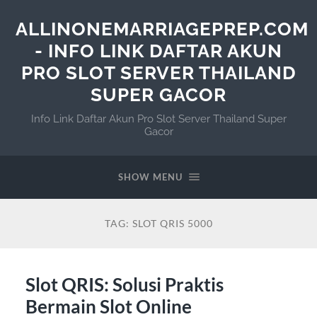
ALLINONEMARRIAGEPREP.COM
- INFO LINK DAFTAR AKUN
PRO SLOT SERVER THAILAND
SUPER GACOR
Info Link Daftar Akun Pro Slot Server Thailand Super
Gacor
SHOW MENU
TAG:
SLOT QRIS 5000
Slot QRIS: Solusi Praktis
Bermain Slot Online