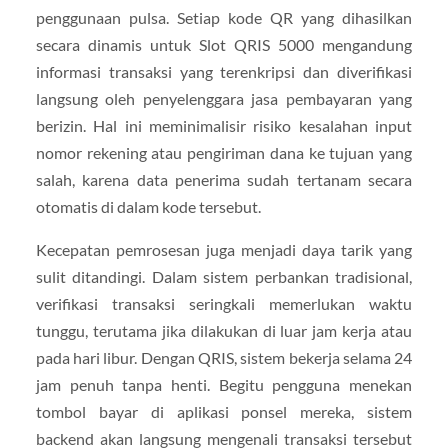
penggunaan pulsa. Setiap kode QR yang dihasilkan
secara dinamis untuk Slot QRIS 5000 mengandung
informasi transaksi yang terenkripsi dan diverifikasi
langsung oleh penyelenggara jasa pembayaran yang
berizin. Hal ini meminimalisir risiko kesalahan input
nomor rekening atau pengiriman dana ke tujuan yang
salah, karena data penerima sudah tertanam secara
otomatis di dalam kode tersebut.
Kecepatan pemrosesan juga menjadi daya tarik yang
sulit ditandingi. Dalam sistem perbankan tradisional,
verifikasi transaksi seringkali memerlukan waktu
tunggu, terutama jika dilakukan di luar jam kerja atau
pada hari libur. Dengan QRIS, sistem bekerja selama 24
jam penuh tanpa henti. Begitu pengguna menekan
tombol bayar di aplikasi ponsel mereka, sistem
backend akan langsung mengenali transaksi tersebut