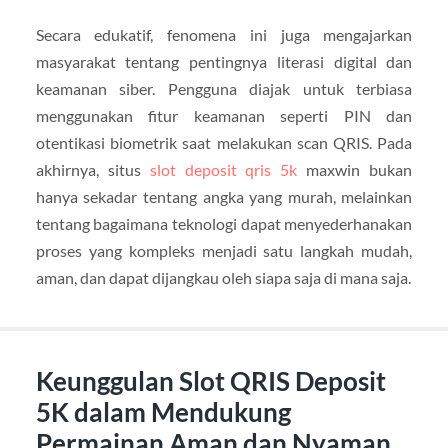
Secara edukatif, fenomena ini juga mengajarkan
masyarakat tentang pentingnya literasi digital dan
keamanan siber. Pengguna diajak untuk terbiasa
menggunakan fitur keamanan seperti PIN dan
otentikasi biometrik saat melakukan scan QRIS. Pada
akhirnya, situs
slot deposit qris 5k
maxwin bukan
hanya sekadar tentang angka yang murah, melainkan
tentang bagaimana teknologi dapat menyederhanakan
proses yang kompleks menjadi satu langkah mudah,
aman, dan dapat dijangkau oleh siapa saja di mana saja.
Keunggulan Slot QRIS Deposit
5K dalam Mendukung
Permainan Aman dan Nyaman