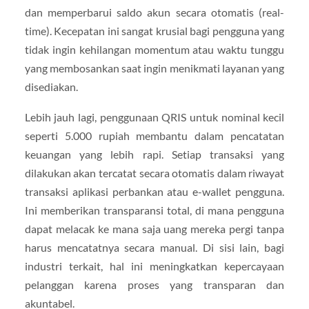
dan memperbarui saldo akun secara otomatis (real-
time). Kecepatan ini sangat krusial bagi pengguna yang
tidak ingin kehilangan momentum atau waktu tunggu
yang membosankan saat ingin menikmati layanan yang
disediakan.
Lebih jauh lagi, penggunaan QRIS untuk nominal kecil
seperti 5.000 rupiah membantu dalam pencatatan
keuangan yang lebih rapi. Setiap transaksi yang
dilakukan akan tercatat secara otomatis dalam riwayat
transaksi aplikasi perbankan atau e-wallet pengguna.
Ini memberikan transparansi total, di mana pengguna
dapat melacak ke mana saja uang mereka pergi tanpa
harus mencatatnya secara manual. Di sisi lain, bagi
industri terkait, hal ini meningkatkan kepercayaan
pelanggan karena proses yang transparan dan
akuntabel.