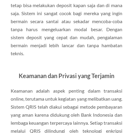
tetap bisa melakukan deposit kapan saja dan di mana
saja. Sistem ini sangat cocok bagi mereka yang ingin
bermain secara santai atau sekadar mencoba-coba
tanpa harus mengeluarkan modal besar. Dengan
sistem deposit yang cepat dan mudah, pengalaman
bermain menjadi lebih lancar dan tanpa hambatan
teknis.
Keamanan dan Privasi yang Terjamin
Keamanan adalah aspek penting dalam transaksi
online, terutama untuk kegiatan yang melibatkan uang.
Sistem QRIS telah diakui sebagai metode pembayaran
yang aman karena didukung oleh Bank Indonesia dan
lembaga keuangan terpercaya lainnya. Setiap transaksi
melalui QRIS dilindungi oleh teknologi enkripsi