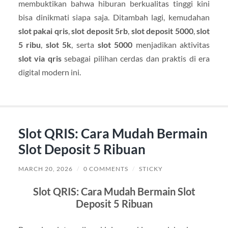
membuktikan bahwa hiburan berkualitas tinggi kini
bisa dinikmati siapa saja. Ditambah lagi, kemudahan
slot pakai qris
,
slot deposit 5rb
,
slot deposit 5000
,
slot
5 ribu
,
slot 5k
, serta
slot 5000
menjadikan aktivitas
slot via qris
sebagai pilihan cerdas dan praktis di era
digital modern ini.
Slot QRIS: Cara Mudah Bermain
Slot Deposit 5 Ribuan
MARCH 20, 2026
/
0 COMMENTS
/
STICKY
Slot QRIS: Cara Mudah Bermain Slot
Deposit 5 Ribuan