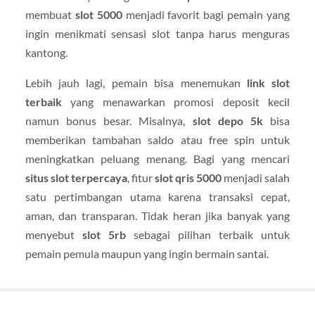
membuat
slot 5000
menjadi favorit bagi pemain yang
ingin menikmati sensasi slot tanpa harus menguras
kantong.
Lebih jauh lagi, pemain bisa menemukan
link slot
terbaik
yang menawarkan promosi deposit kecil
namun bonus besar. Misalnya,
slot depo 5k
bisa
memberikan tambahan saldo atau free spin untuk
meningkatkan peluang menang. Bagi yang mencari
situs slot terpercaya
, fitur
slot qris 5000
menjadi salah
satu pertimbangan utama karena transaksi cepat,
aman, dan transparan. Tidak heran jika banyak yang
menyebut
slot 5rb
sebagai pilihan terbaik untuk
pemain pemula maupun yang ingin bermain santai.