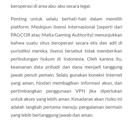
beroperasi di area abu-abu secara legal.
Penting untuk selalu berhati-hati dalam memilih
platform. Meskipun lisensi internasional (seperti dari
PAGCOR atau Malta Gaming Authority) menunjukkan
bahwa suatu situs beroperasi secara etis dan adil di
yurisdiksi mereka, lisensi tersebut tidak memberikan
perlindungan hukum di Indonesia. Oleh karena itu,
keamanan data pribadi dan dana menjadi tanggung
jawab penuh pemain. Selalu gunakan koneksi internet
yang aman, hindari membagikan informasi akun, dan
pertimbangkan penggunaan VPN jika diperlukan
untuk akses yang lebih aman. Kesadaran akan risiko ini
adalah langkah pertama menuju pengalaman bermain
yang lebih bertanggung jawab dan aman.