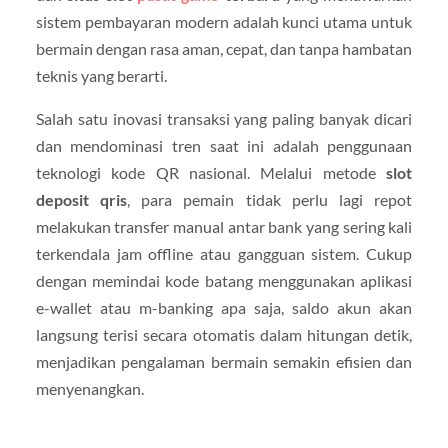
sistem pembayaran modern adalah kunci utama untuk
bermain dengan rasa aman, cepat, dan tanpa hambatan
teknis yang berarti.
Salah satu inovasi transaksi yang paling banyak dicari
dan mendominasi tren saat ini adalah penggunaan
teknologi kode QR nasional. Melalui metode
slot
deposit qris
, para pemain tidak perlu lagi repot
melakukan transfer manual antar bank yang sering kali
terkendala jam offline atau gangguan sistem. Cukup
dengan memindai kode batang menggunakan aplikasi
e-wallet atau m-banking apa saja, saldo akun akan
langsung terisi secara otomatis dalam hitungan detik,
menjadikan pengalaman bermain semakin efisien dan
menyenangkan.