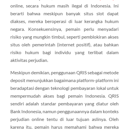
online, secara hukum masih ilegal di Indonesia. Ini
berarti bahwa meskipun banyak situs slot dapat
diakses, mereka beroperasi di luar kerangka hukum
negara. Konsekuensinya, pemain perlu menyadari
risiko yang mungkin timbul, seperti pemblokiran akses
situs oleh pemerintah (internet positif), atau bahkan
risiko hukum bagi individu yang terlibat dalam
aktivitas perjudian.
Meskipun demikian, penggunaan QRIS sebagai metode
deposit menunjukkan bagaimana platform-platform ini
beradaptasi dengan teknologi pembayaran lokal untuk
mempermudah akses bagi pemain Indonesia. QRIS
sendiri adalah standar pembayaran yang diatur oleh
Bank Indonesia, namun penggunaannya dalam konteks
perjudian online tentu di luar tujuan aslinya. Oleh
karena itu, pemain harus memahami bahwa mereka