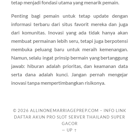
tetap menjadi fondasi utama yang menarik pemain.
Penting bagi pemain untuk tetap update dengan
informasi terbaru dari situs favorit mereka dan juga
dari komunitas. Inovasi yang ada tidak hanya akan
membuat permainan lebih seru, tetapi juga berpotensi
membuka peluang baru untuk meraih kemenangan.
Namun, selalu ingat prinsip bermain yang bertanggung
jawab: hiburan adalah prioritas, dan keamanan data
serta dana adalah kunci. Jangan pernah mengejar
inovasi tanpa mempertimbangkan risikonya.
© 2026
ALLINONEMARRIAGEPREP.COM – INFO LINK
DAFTAR AKUN PRO SLOT SERVER THAILAND SUPER
GACOR
—
UP ↑