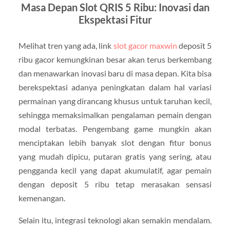
Masa Depan Slot QRIS 5 Ribu: Inovasi dan
Ekspektasi Fitur
Melihat tren yang ada, link
slot gacor maxwin
deposit 5
ribu gacor kemungkinan besar akan terus berkembang
dan menawarkan inovasi baru di masa depan. Kita bisa
berekspektasi adanya peningkatan dalam hal variasi
permainan yang dirancang khusus untuk taruhan kecil,
sehingga memaksimalkan pengalaman pemain dengan
modal terbatas. Pengembang game mungkin akan
menciptakan lebih banyak slot dengan fitur bonus
yang mudah dipicu, putaran gratis yang sering, atau
pengganda kecil yang dapat akumulatif, agar pemain
dengan deposit 5 ribu tetap merasakan sensasi
kemenangan.
Selain itu, integrasi teknologi akan semakin mendalam.