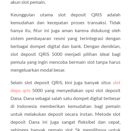
akun slot pemain.
Keunggulan utama slot deposit QRIS adalah
kemudahan dan kecepatan proses transaksi. Tidak
hanya itu, fitur ini juga aman karena didukung oleh
sistem pembayaran resmi yang terintegrasi dengan
berbagai dompet digital dan bank. Dengan demikian,
slot deposit QRIS 5000 menjadi pilihan ideal bagi
pemula yang ingin mencoba bermain slot tanpa harus
mengeluarkan modal besar.
Selain slot deposit QRIS, kini juga banyak situs
slot
depo qris
5000 yang menyediakan opsi slot deposit
Dana. Dana sebagai salah satu dompet digital terbesar
di Indonesia memberikan kemudahan bagi pemain
untuk melakukan deposit secara instan. Metode slot
deposit Dana ini juga sangat fleksibel dan cepat,
sehingga banyak pemain slot 5k memilihnya untuk