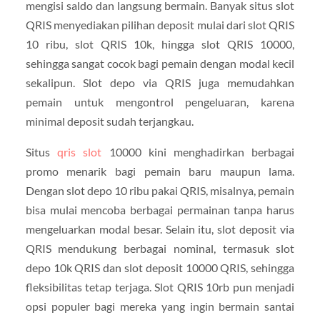
mengisi saldo dan langsung bermain. Banyak situs slot
QRIS menyediakan pilihan deposit mulai dari slot QRIS
10 ribu, slot QRIS 10k, hingga slot QRIS 10000,
sehingga sangat cocok bagi pemain dengan modal kecil
sekalipun. Slot depo via QRIS juga memudahkan
pemain untuk mengontrol pengeluaran, karena
minimal deposit sudah terjangkau.
Situs
qris slot
10000 kini menghadirkan berbagai
promo menarik bagi pemain baru maupun lama.
Dengan slot depo 10 ribu pakai QRIS, misalnya, pemain
bisa mulai mencoba berbagai permainan tanpa harus
mengeluarkan modal besar. Selain itu, slot deposit via
QRIS mendukung berbagai nominal, termasuk slot
depo 10k QRIS dan slot deposit 10000 QRIS, sehingga
fleksibilitas tetap terjaga. Slot QRIS 10rb pun menjadi
opsi populer bagi mereka yang ingin bermain santai