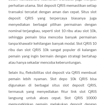
perhatian utama. Slot deposit QRIS memastikan setiap
transaksi tercatat dengan aman dan cepat. Situs slot
deposit QRIS yang terpercaya biasanya juga
menyediakan berbagai pilihan permainan dengan
nominal terjangkau, seperti slot 10 ribu atau slot 10k,
sehingga pemain bisa mencoba banyak permainan
tanpa khawatir kehilangan banyak modal. Slot QRIS 10
ribu dan slot QRIS 10k sangat populer di kalangan
pemain yang ingin bermain dengan strategi bertahap
atau hanya sekadar mencoba keberuntungan.
Selain itu, fleksibilitas slot deposit via QRIS membuat
pemain lebih nyaman. Slot depo 10k QRIS bisa
digunakan di berbagai situs slot deposit QRIS,
termasuk yang menyediakan fitur link slot QRIS
langsung untuk akses cepat. Slot QRIS 10000
memungkinkan pemain melakukan deposit dengan