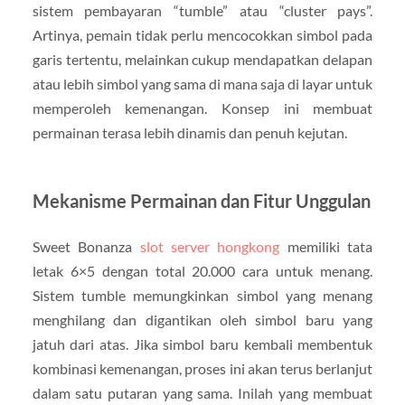
sistem pembayaran “tumble” atau “cluster pays”.
Artinya, pemain tidak perlu mencocokkan simbol pada
garis tertentu, melainkan cukup mendapatkan delapan
atau lebih simbol yang sama di mana saja di layar untuk
memperoleh kemenangan. Konsep ini membuat
permainan terasa lebih dinamis dan penuh kejutan.
Mekanisme Permainan dan Fitur Unggulan
Sweet Bonanza
slot server hongkong
memiliki tata
letak 6×5 dengan total 20.000 cara untuk menang.
Sistem tumble memungkinkan simbol yang menang
menghilang dan digantikan oleh simbol baru yang
jatuh dari atas. Jika simbol baru kembali membentuk
kombinasi kemenangan, proses ini akan terus berlanjut
dalam satu putaran yang sama. Inilah yang membuat