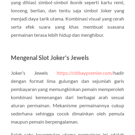
yang dihiasi simbol-simbol ikonik seperti kartu remi,
lonceng, berlian, dan tentu saja simbol Joker yang
menjadi daya tarik utama. Kombinasi visual yang cerah
serta efek suara yang khas membuat suasana
permainan terasa lebih hidup dan menghibur.
Mengenal Slot Joker’s Jewels
Joker’s Jewels
https://citibaypremier.com/
​​hadir
dengan format lima gulungan dan sejumlah garis
pembayaran yang memungkinkan pemain memperoleh
kombinasi kemenangan dari berbagai arah sesuai
aturan permainan. Mekanisme permainannya cukup
sederhana sehingga cocok dimainkan oleh pemula
maupun pemain berpengalaman.
Salah satu keunggulan utama permainan ini adalah