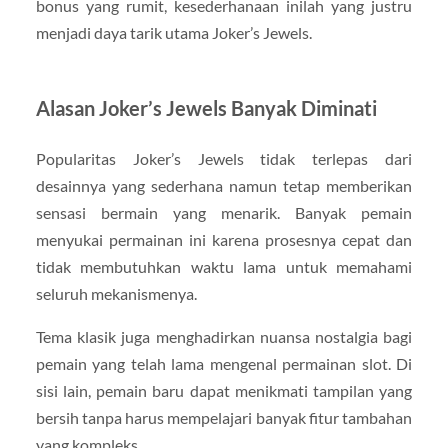
bonus yang rumit, kesederhanaan inilah yang justru
menjadi daya tarik utama Joker’s Jewels.
Alasan Joker’s Jewels Banyak Diminati
Popularitas Joker’s Jewels tidak terlepas dari
desainnya yang sederhana namun tetap memberikan
sensasi bermain yang menarik. Banyak pemain
menyukai permainan ini karena prosesnya cepat dan
tidak membutuhkan waktu lama untuk memahami
seluruh mekanismenya.
Tema klasik juga menghadirkan nuansa nostalgia bagi
pemain yang telah lama mengenal permainan slot. Di
sisi lain, pemain baru dapat menikmati tampilan yang
bersih tanpa harus mempelajari banyak fitur tambahan
yang kompleks.