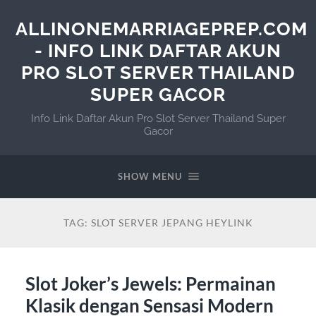
ALLINONEMARRIAGEPREP.COM
- INFO LINK DAFTAR AKUN
PRO SLOT SERVER THAILAND
SUPER GACOR
Info Link Daftar Akun Pro Slot Server Thailand Super
Gacor
SHOW MENU
TAG:
SLOT SERVER JEPANG HEYLINK
Slot Joker’s Jewels: Permainan
Klasik dengan Sensasi Modern