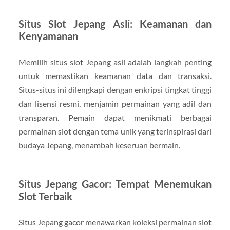
Situs Slot Jepang Asli: Keamanan dan
Kenyamanan
Memilih situs slot Jepang asli adalah langkah penting
untuk memastikan keamanan data dan transaksi.
Situs-situs ini dilengkapi dengan enkripsi tingkat tinggi
dan lisensi resmi, menjamin permainan yang adil dan
transparan. Pemain dapat menikmati berbagai
permainan slot dengan tema unik yang terinspirasi dari
budaya Jepang, menambah keseruan bermain.
Situs Jepang Gacor: Tempat Menemukan
Slot Terbaik
Situs Jepang gacor menawarkan koleksi permainan slot