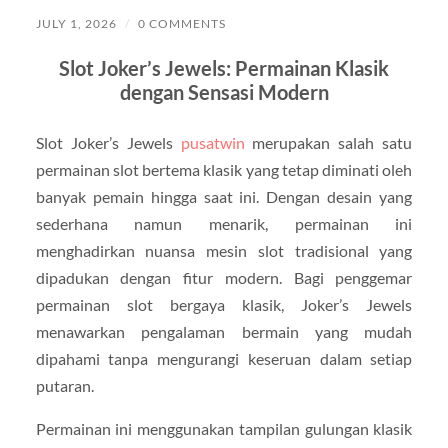
JULY 1, 2026
/
0 COMMENTS
Slot Joker’s Jewels: Permainan Klasik
dengan Sensasi Modern
Slot Joker’s Jewels
pusatwin
merupakan salah satu
permainan slot bertema klasik yang tetap diminati oleh
banyak pemain hingga saat ini. Dengan desain yang
sederhana namun menarik, permainan ini
menghadirkan nuansa mesin slot tradisional yang
dipadukan dengan fitur modern. Bagi penggemar
permainan slot bergaya klasik, Joker’s Jewels
menawarkan pengalaman bermain yang mudah
dipahami tanpa mengurangi keseruan dalam setiap
putaran.
Permainan ini menggunakan tampilan gulungan klasik