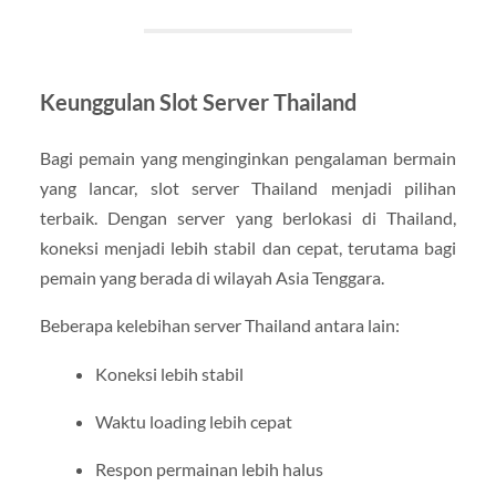
Keunggulan Slot Server Thailand
Bagi pemain yang menginginkan pengalaman bermain
yang lancar, slot server Thailand menjadi pilihan
terbaik. Dengan server yang berlokasi di Thailand,
koneksi menjadi lebih stabil dan cepat, terutama bagi
pemain yang berada di wilayah Asia Tenggara.
Beberapa kelebihan server Thailand antara lain:
Koneksi lebih stabil
Waktu loading lebih cepat
Respon permainan lebih halus