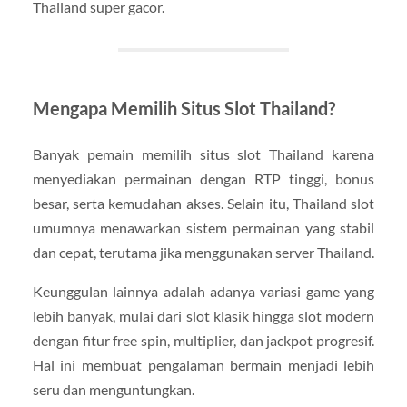
Thailand super gacor.
Mengapa Memilih Situs Slot Thailand?
Banyak pemain memilih situs slot Thailand karena
menyediakan permainan dengan RTP tinggi, bonus
besar, serta kemudahan akses. Selain itu, Thailand slot
umumnya menawarkan sistem permainan yang stabil
dan cepat, terutama jika menggunakan server Thailand.
Keunggulan lainnya adalah adanya variasi game yang
lebih banyak, mulai dari slot klasik hingga slot modern
dengan fitur free spin, multiplier, dan jackpot progresif.
Hal ini membuat pengalaman bermain menjadi lebih
seru dan menguntungkan.