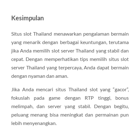
Kesimpulan
Situs slot Thailand menawarkan pengalaman bermain
yang menarik dengan berbagai keuntungan, terutama
jika Anda memilih slot server Thailand yang stabil dan
cepat. Dengan memperhatikan tips memilih situs slot
server Thailand yang terpercaya, Anda dapat bermain
dengan nyaman dan aman.
Jika Anda mencari situs Thailand slot yang “gacor”,
fokuslah pada game dengan RTP tinggi, bonus
melimpah, dan server yang stabil. Dengan begitu,
peluang menang bisa meningkat dan permainan pun
lebih menyenangkan.