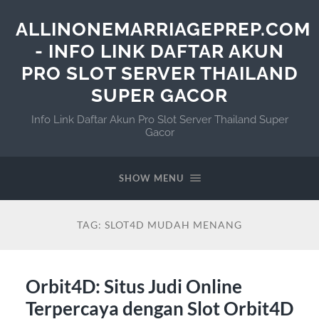
ALLINONEMARRIAGEPREP.COM
- INFO LINK DAFTAR AKUN
PRO SLOT SERVER THAILAND
SUPER GACOR
Info Link Daftar Akun Pro Slot Server Thailand Super
Gacor
SHOW MENU
TAG:
SLOT4D MUDAH MENANG
Orbit4D: Situs Judi Online
Terpercaya dengan Slot Orbit4D