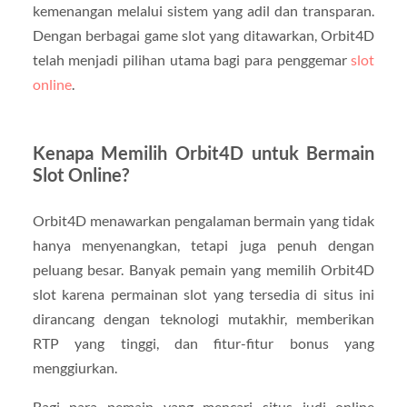
kemenangan melalui sistem yang adil dan transparan.
Dengan berbagai game slot yang ditawarkan, Orbit4D
telah menjadi pilihan utama bagi para penggemar
slot
online
.
Kenapa Memilih Orbit4D untuk Bermain
Slot Online?
Orbit4D menawarkan pengalaman bermain yang tidak
hanya menyenangkan, tetapi juga penuh dengan
peluang besar. Banyak pemain yang memilih Orbit4D
slot karena permainan slot yang tersedia di situs ini
dirancang dengan teknologi mutakhir, memberikan
RTP yang tinggi, dan fitur-fitur bonus yang
menggiurkan.
Bagi para pemain yang mencari situs judi online