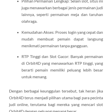
Pilihan Permainan Lengkap: Selain slot, situs ini
juga menawarkan berbagai jenis permainan judi
lainnya, seperti permainan meja dan taruhan
olahraga.
Kemudahan Akses: Proses login yang cepat dan
mudah membuat pemain dapat langsung
menikmati permainan tanpa gangguan.
RTP Tinggi dan Slot Gacor: Banyak permainan
di Orbit4D yang menawarkan RTP tinggi, yang
berarti pemain memiliki peluang lebih besar
untuk menang.
Dengan berbagai keunggulan tersebut, tak heran jika
Orbit4D terus menjadi pilihan utama bagi para pecinta
judi online, terutama bagi mereka yang mencari slot
Orbit4D dengan peluang menang besar.