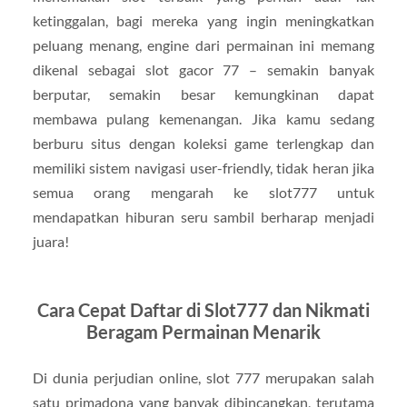
ketinggalan, bagi mereka yang ingin meningkatkan
peluang menang, engine dari permainan ini memang
dikenal sebagai slot gacor 77 – semakin banyak
berputar, semakin besar kemungkinan dapat
membawa pulang kemenangan. Jika kamu sedang
berburu situs dengan koleksi game terlengkap dan
memiliki sistem navigasi user-friendly, tidak heran jika
semua orang mengarah ke slot777 untuk
mendapatkan hiburan seru sambil berharap menjadi
juara!
Cara Cepat Daftar di Slot777 dan Nikmati
Beragam Permainan Menarik
Di dunia perjudian online, slot 777 merupakan salah
satu primadona yang banyak dibincangkan, terutama