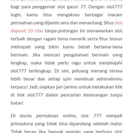
bagi para penggemar slot gacor 77. Dengan slot777
login, kamu bisa mengakses berbagai macam
permainan yang dijamin seru dan menantang. Situs
slot
deposit 10 ribu
tanpa potongan ini menawarkan slot
terbaik dengan ragam tema menarik serta fitur bonus
melimpah yang bikin kamu betah berlama-lama
bermain. Jika mencari pengalaman bermain yang
lengkap, maka tidak perlu ragu untuk menjelajahi
slot777 terlengkap. Di sini, peluang menang terasa
lebih besar dan setiap spin membuat adrenalinmu
terpacu! Jadi, siapkan jari-jarimu untuk melakukan klik
di link slot777 dalam pencarian kesenangan tanpa
batas!
Di dunia permainan online, slot 777 menjadi
primadona yang tidak bisa dipandang sebelah mata!
Tidak heran jika banyak pemain yang berburu slot