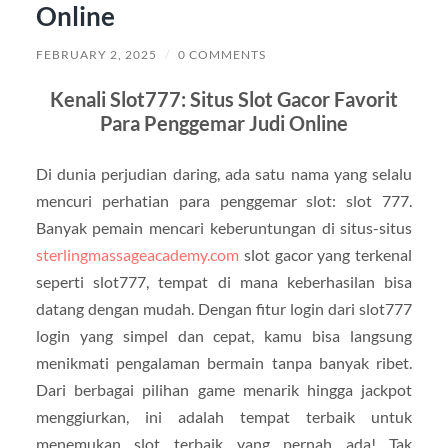
Online
FEBRUARY 2, 2025
/
0 COMMENTS
Kenali Slot777: Situs Slot Gacor Favorit
Para Penggemar Judi Online
Di dunia perjudian daring, ada satu nama yang selalu
mencuri perhatian para penggemar slot: slot 777.
Banyak pemain mencari keberuntungan di situs-situs
sterlingmassageacademy.com
slot gacor yang terkenal
seperti slot777, tempat di mana keberhasilan bisa
datang dengan mudah. Dengan fitur login dari slot777
login yang simpel dan cepat, kamu bisa langsung
menikmati pengalaman bermain tanpa banyak ribet.
Dari berbagai pilihan game menarik hingga jackpot
menggiurkan, ini adalah tempat terbaik untuk
menemukan slot terbaik yang pernah ada! Tak