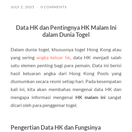
JULY 2, 2025
/
0 COMMENTS
Data HK dan Pentingnya HK Malam Ini
dalam Dunia Togel
Dalam dunia togel, khususnya togel Hong Kong atau
yang sering
angka keluar hk
, data HK menjadi salah
satu elemen penting bagi para pemain. Data ini berisi
hasil keluaran angka dari Hong Kong Pools yang
diumumkan secara resmi setiap hari. Pada kesempatan
kali ini, kita akan membahas mengenai data HK dan
mengapa informasi mengenai
HK malam ini
sangat
dicari oleh para penggemar togel.
Pengertian Data HK dan Fungsinya