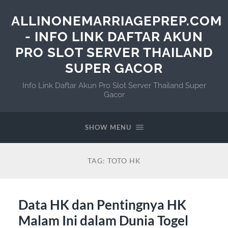
ALLINONEMARRIAGEPREP.COM
- INFO LINK DAFTAR AKUN
PRO SLOT SERVER THAILAND
SUPER GACOR
Info Link Daftar Akun Pro Slot Server Thailand Super
Gacor
SHOW MENU
TAG:
TOTO HK
Data HK dan Pentingnya HK
Malam Ini dalam Dunia Togel