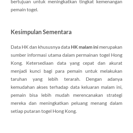
bertujuan untuk meningkatkan tingkat kemenangan
pemain togel.
Kesimpulan Sementara
Data HK dan khususnya data
HK malam ini
merupakan
sumber informasi utama dalam permainan togel Hong
Kong. Ketersediaan data yang cepat dan akurat
menjadi kunci bagi para pemain untuk melakukan
taruhan yang lebih terarah. Dengan adanya
kemudahan akses terhadap data keluaran malam ini,
pemain bisa lebih mudah merencanakan strategi
mereka dan meningkatkan peluang menang dalam
setiap putaran togel Hong Kong.