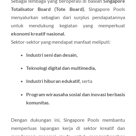
Sebagai lembaga yang beroperasi di bawah
Singapore
Totalisator Board (Tote Board)
, Singapore Pools
menyalurkan sebagian dari surplus pendapatannya
untuk mendukung kegiatan yang memperkuat
ekonomi kreatif nasional.
Sektor-sektor yang mendapat manfaat meliputi:
Industri seni dan desain,
Teknologi digital dan multimedia,
Industri hiburan edukatif,
serta
Program wirausaha sosial dan inovasi berbasis
komunitas.
Dengan dukungan ini, Singapore Pools membantu
memperluas lapangan kerja di sektor kreatif dan