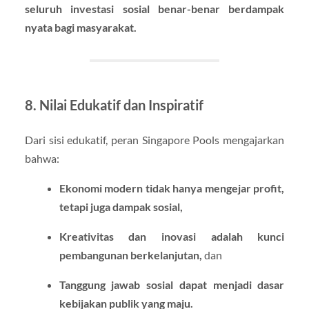
seluruh investasi sosial benar-benar berdampak
nyata bagi masyarakat.
8. Nilai Edukatif dan Inspiratif
Dari sisi edukatif, peran Singapore Pools mengajarkan
bahwa:
Ekonomi modern tidak hanya mengejar profit,
tetapi juga dampak sosial,
Kreativitas dan inovasi adalah kunci
pembangunan berkelanjutan,
dan
Tanggung jawab sosial dapat menjadi dasar
kebijakan publik yang maju.