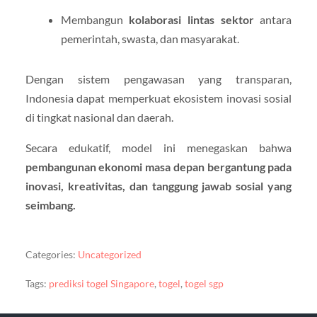
Membangun
kolaborasi lintas sektor
antara
pemerintah, swasta, dan masyarakat.
Dengan sistem pengawasan yang transparan,
Indonesia dapat memperkuat ekosistem inovasi sosial
di tingkat nasional dan daerah.
Secara edukatif, model ini menegaskan bahwa
pembangunan ekonomi masa depan bergantung pada
inovasi, kreativitas, dan tanggung jawab sosial yang
seimbang.
Categories:
Uncategorized
Tags:
prediksi togel Singapore
,
togel
,
togel sgp