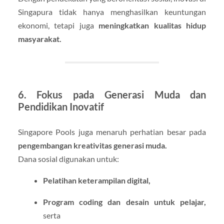
Singapura tidak hanya menghasilkan keuntungan
ekonomi, tetapi juga
meningkatkan kualitas hidup
masyarakat.
6. Fokus pada Generasi Muda dan
Pendidikan Inovatif
Singapore Pools juga menaruh perhatian besar pada
pengembangan kreativitas generasi muda.
Dana sosial digunakan untuk:
Pelatihan keterampilan digital,
Program coding dan desain untuk pelajar,
serta