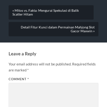
« Mitos vs. Fakta: Mengurai Spekulasi di Balik
Scatter Hitam
Detail Fitur Kunci dalam Permainan Mahjong Slot
Gacor Maxwin »
Leave a Reply
Your email address will not be published.
Required fields
are marked
*
COMMENT
*