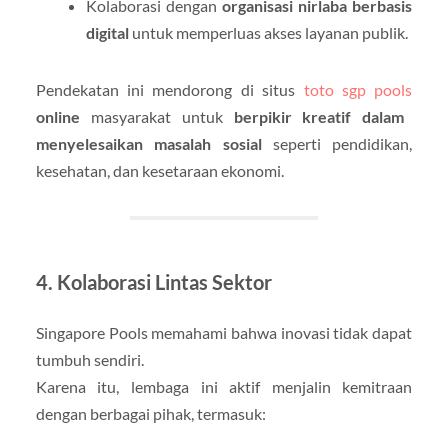
Kolaborasi dengan
organisasi nirlaba berbasis
digital
untuk memperluas akses layanan publik.
Pendekatan ini mendorong di situs
toto sgp pools
online
masyarakat untuk
berpikir kreatif dalam
menyelesaikan masalah sosial
seperti pendidikan,
kesehatan, dan kesetaraan ekonomi.
4. Kolaborasi Lintas Sektor
Singapore Pools memahami bahwa inovasi tidak dapat
tumbuh sendiri.
Karena itu, lembaga ini aktif menjalin kemitraan
dengan berbagai pihak, termasuk: