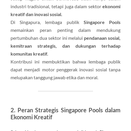
industri tradisional, tetapi juga dalam sektor
ekonomi
kreatif dan inovasi sosial.
Di Singapura, lembaga publik
Singapore Pools
memainkan peran penting dalam mendukung
pertumbuhan dua sektor ini melalui
pendanaan sosial,
kemitraan strategis, dan dukungan terhadap
komunitas kreatif.
Kontribusi ini membuktikan bahwa lembaga publik
dapat menjadi motor penggerak inovasi sosial tanpa
melupakan tanggung jawab etika dan moral.
2. Peran Strategis Singapore Pools dalam
Ekonomi Kreatif