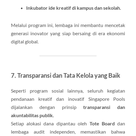
Inkubator ide kreatif di kampus dan sekolah.
Melalui program ini, lembaga ini membantu mencetak
generasi inovator yang siap bersaing di era ekonomi
digital global.
7. Transparansi dan Tata Kelola yang Baik
Seperti program sosial lainnya, seluruh kegiatan
pendanaan kreatif dan inovatif Singapore Pools
dijalankan dengan prinsip
transparansi dan
akuntabilitas publik.
Setiap alokasi dana dipantau oleh
Tote Board
dan
lembaga audit independen, memastikan bahwa