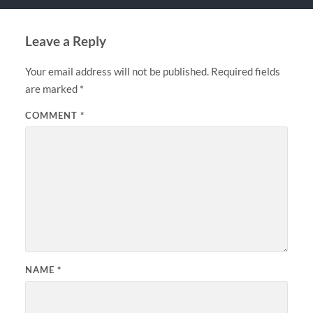
Leave a Reply
Your email address will not be published.
Required fields
are marked
*
COMMENT
*
NAME
*