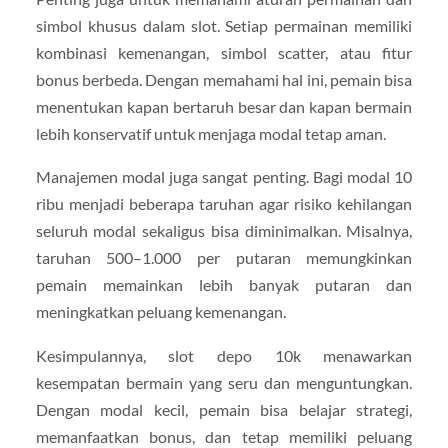
simbol khusus dalam slot. Setiap permainan memiliki
kombinasi kemenangan, simbol scatter, atau fitur
bonus berbeda. Dengan memahami hal ini, pemain bisa
menentukan kapan bertaruh besar dan kapan bermain
lebih konservatif untuk menjaga modal tetap aman.
Manajemen modal juga sangat penting. Bagi modal 10
ribu menjadi beberapa taruhan agar risiko kehilangan
seluruh modal sekaligus bisa diminimalkan. Misalnya,
taruhan 500–1.000 per putaran memungkinkan
pemain memainkan lebih banyak putaran dan
meningkatkan peluang kemenangan.
Kesimpulannya, slot depo 10k menawarkan
kesempatan bermain yang seru dan menguntungkan.
Dengan modal kecil, pemain bisa belajar strategi,
memanfaatkan bonus, dan tetap memiliki peluang