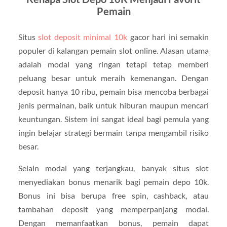
Pemain
Situs
slot deposit minimal 10k
gacor hari ini semakin
populer di kalangan pemain slot online. Alasan utama
adalah modal yang ringan tetapi tetap memberi
peluang besar untuk meraih kemenangan. Dengan
deposit hanya 10 ribu, pemain bisa mencoba berbagai
jenis permainan, baik untuk hiburan maupun mencari
keuntungan. Sistem ini sangat ideal bagi pemula yang
ingin belajar strategi bermain tanpa mengambil risiko
besar.
Selain modal yang terjangkau, banyak situs slot
menyediakan bonus menarik bagi pemain depo 10k.
Bonus ini bisa berupa free spin, cashback, atau
tambahan deposit yang memperpanjang modal.
Dengan memanfaatkan bonus, pemain dapat