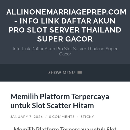
ALLINONEMARRIAGEPREP.COM
- INFO LINK DAFTAR AKUN
PRO SLOT SERVER THAILAND
SUPER GACOR
Info Link Daftar Akun Pro Slot Server Thailand Super
Gacor
SHOW MENU
Memilih Platform Terpercaya
untuk Slot Scatter Hitam
JANUARY 7, 2026
/
0 COMMENTS
/
STICKY
Memilih Platform Terpercaya untuk Slot