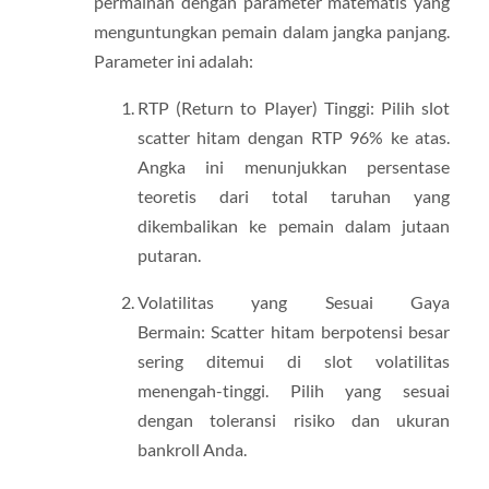
permainan dengan parameter matematis yang
menguntungkan pemain dalam jangka panjang.
Parameter ini adalah:
RTP (Return to Player) Tinggi: Pilih slot
scatter hitam dengan RTP 96% ke atas.
Angka ini menunjukkan persentase
teoretis dari total taruhan yang
dikembalikan ke pemain dalam jutaan
putaran.
Volatilitas yang Sesuai Gaya
Bermain: Scatter hitam berpotensi besar
sering ditemui di slot volatilitas
menengah-tinggi. Pilih yang sesuai
dengan toleransi risiko dan ukuran
bankroll Anda.