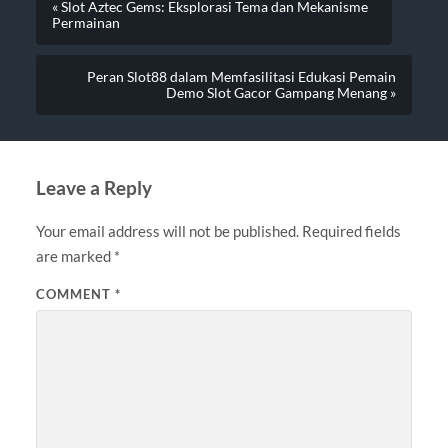
« Slot Aztec Gems: Eksplorasi Tema dan Mekanisme
Permainan
Peran Slot88 dalam Memfasilitasi Edukasi Pemain
Demo Slot Gacor Gampang Menang »
Leave a Reply
Your email address will not be published.
Required fields
are marked
*
COMMENT
*