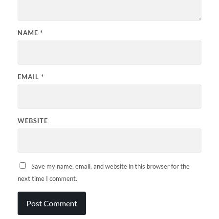
NAME
*
EMAIL
*
WEBSITE
Save my name, email, and website in this browser for the
next time I comment.