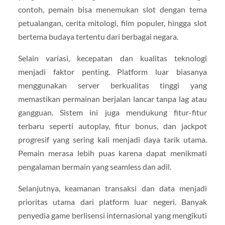
contoh, pemain bisa menemukan slot dengan tema
petualangan, cerita mitologi, film populer, hingga slot
bertema budaya tertentu dari berbagai negara.
Selain variasi, kecepatan dan kualitas teknologi
menjadi faktor penting. Platform luar biasanya
menggunakan server berkualitas tinggi yang
memastikan permainan berjalan lancar tanpa lag atau
gangguan. Sistem ini juga mendukung fitur-fitur
terbaru seperti autoplay, fitur bonus, dan jackpot
progresif yang sering kali menjadi daya tarik utama.
Pemain merasa lebih puas karena dapat menikmati
pengalaman bermain yang seamless dan adil.
Selanjutnya, keamanan transaksi dan data menjadi
prioritas utama dari platform luar negeri. Banyak
penyedia game berlisensi internasional yang mengikuti