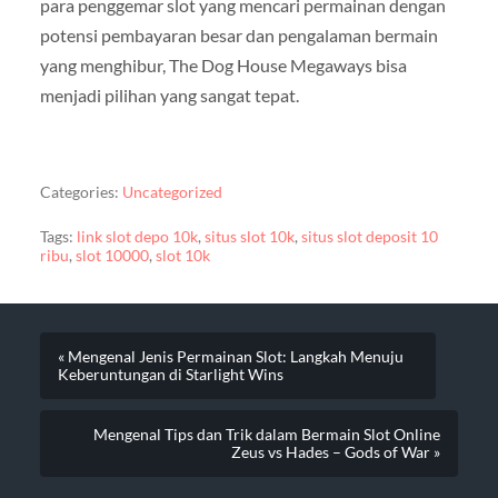
para penggemar slot yang mencari permainan dengan
potensi pembayaran besar dan pengalaman bermain
yang menghibur, The Dog House Megaways bisa
menjadi pilihan yang sangat tepat.
Categories:
Uncategorized
Tags:
link slot depo 10k
,
situs slot 10k
,
situs slot deposit 10
ribu
,
slot 10000
,
slot 10k
« Mengenal Jenis Permainan Slot: Langkah Menuju
Keberuntungan di Starlight Wins
Mengenal Tips dan Trik dalam Bermain Slot Online
Zeus vs Hades – Gods of War »