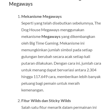
Megaways
Mekanisme Megaways
Seperti yang telah disebutkan sebelumnya, The
Dog House Megaways menggunakan
mekanisme
Megaways
yang dikembangkan
oleh Big Time Gaming. Mekanisme ini
memungkinkan jumlah simbol pada setiap
gulungan berubah secara acak setiap kali
putaran dilakukan. Dengan cara ini, jumlah cara
untuk menang dapat bervariasi antara 2.304
hingga 117.649 cara, memberikan lebih banyak
peluang bagi pemain untuk meraih
kemenangan.
Fitur Wilds dan Sticky Wilds
Salah satu fitur menarik dalam permainan ini