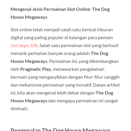
Mengenal Jenis Permainan Slot Online: The Dog
House Megaways
Slot online telah menjadi salah satu bentuk hiburan
digital yang paling populer di kalangan para pemain
slot depo 10k
. Salah satu permainan slot yang berhasil
menarik perhatian banyak orang adalah
The Dog
House Megaways
. Permainan ini, yang dikembangkan
oleh
Pragmatic Play
, menawarkan pengalaman
bermain yang mengasyikkan dengan fitur-fitur canggih
dan mekanisme permainan yang inovatif. Dalam artikel
ini, kita akan mengenal lebih dekat dengan
The Dog
House Megaways
dan mengapa permainan ini sangat
diminati.
Pengenalan The Dog House Megaways