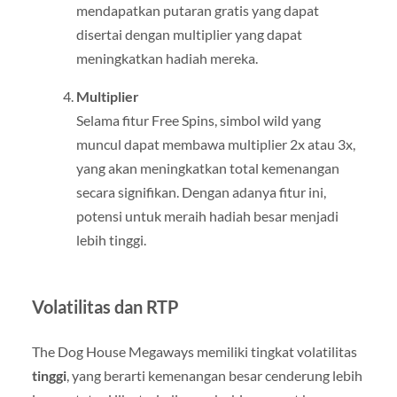
mendapatkan putaran gratis yang dapat
disertai dengan multiplier yang dapat
meningkatkan hadiah mereka.
Multiplier
Selama fitur Free Spins, simbol wild yang
muncul dapat membawa multiplier 2x atau 3x,
yang akan meningkatkan total kemenangan
secara signifikan. Dengan adanya fitur ini,
potensi untuk meraih hadiah besar menjadi
lebih tinggi.
Volatilitas dan RTP
The Dog House Megaways memiliki tingkat volatilitas
tinggi
, yang berarti kemenangan besar cenderung lebih