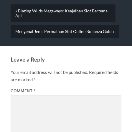
« Blazing Wilds Megaways: Keajaiban Slot Bertema
Api
Mengenal Jenis Permainan Slot Online Bonanza Gold »
Leave a Reply
Your email address will not be published.
Required fields
are marked
*
COMMENT
*