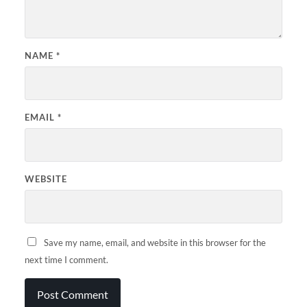
NAME
*
EMAIL
*
WEBSITE
Save my name, email, and website in this browser for the
next time I comment.