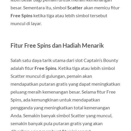
besar. Sementara itu, simbol
Scatter
akan memicu fitur
Free Spins
ketika tiga atau lebih simbol tersebut
muncul di layar.
Fitur Free Spins dan Hadiah Menarik
Salah satu daya tarik utama dari slot Captain’s Bounty
adalah fitur
Free Spins
. Ketika tiga atau lebih simbol
Scatter muncul di gulungan, pemain akan
mendapatkan putaran gratis yang dapat meningkatkan
peluang meraih kemenangan besar. Selama fitur Free
Spins, ada kemungkinan untuk mendapatkan
pengganda yang meningkatkan total kemenangan
Anda. Semakin banyak simbol Scatter yang muncul,
semakin banyak pula putaran gratis yang akan