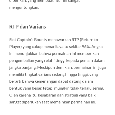
diberikan, yang membuat fitur ini sangat
menguntungkan.
RTP dan Varians
Slot Captain’s Bounty menawarkan RTP (Return to
Player) yang cukup menarik, yaitu sekitar 96%. Angka
ini menunjukkan bahwa permainan ini memberikan
pengembalian yang relatif tinggi kepada pemain dalam
jangka panjang. Meskipun demikian, permainan ini juga
memiliki tingkat varians sedang hingga tinggi, yang
berarti bahwa kemenangan dapat datang dalam
bentuk yang besar, tetapi mungkin tidak terlalu sering.
Oleh karena itu, kesabaran dan strategi yang baik
sangat diperlukan saat memainkan permainan ini.