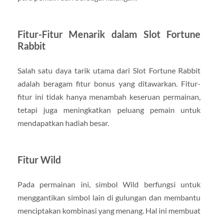
Fitur-Fitur Menarik dalam Slot Fortune
Rabbit
Salah satu daya tarik utama dari Slot Fortune Rabbit
adalah beragam fitur bonus yang ditawarkan. Fitur-
fitur ini tidak hanya menambah keseruan permainan,
tetapi juga meningkatkan peluang pemain untuk
mendapatkan hadiah besar.
Fitur Wild
Pada permainan ini, simbol Wild berfungsi untuk
menggantikan simbol lain di gulungan dan membantu
menciptakan kombinasi yang menang. Hal ini membuat