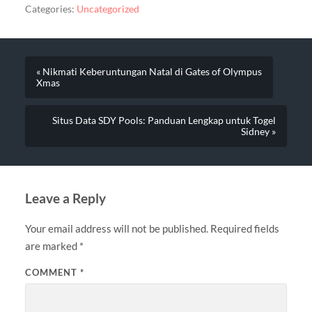
Categories:
Uncategorized
« Nikmati Keberuntungan Natal di Gates of Olympus
Xmas
Situs Data SDY Pools: Panduan Lengkap untuk Togel
Sidney »
Leave a Reply
Your email address will not be published.
Required fields
are marked
*
COMMENT
*