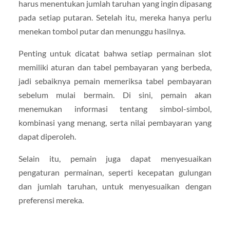
harus menentukan jumlah taruhan yang ingin dipasang
pada setiap putaran. Setelah itu, mereka hanya perlu
menekan tombol putar dan menunggu hasilnya.
Penting untuk dicatat bahwa setiap permainan slot
memiliki aturan dan tabel pembayaran yang berbeda,
jadi sebaiknya pemain memeriksa tabel pembayaran
sebelum mulai bermain. Di sini, pemain akan
menemukan informasi tentang simbol-simbol,
kombinasi yang menang, serta nilai pembayaran yang
dapat diperoleh.
Selain itu, pemain juga dapat menyesuaikan
pengaturan permainan, seperti kecepatan gulungan
dan jumlah taruhan, untuk menyesuaikan dengan
preferensi mereka.