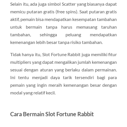
Selain itu, ada juga simbol Scatter yang biasanya dapat
memicu putaran gratis (free spins). Saat putaran gratis
aktif, pemain bisa mendapatkan kesempatan tambahan
untuk bermain tanpa harus memasang taruhan
tambahan, sehingga peluang mendapatkan
kemenangan lebih besar tanpa risiko tambahan.
Tidak hanya itu, Slot Fortune Rabbit juga memiliki fitur
multipliers yang dapat mengalikan jumlah kemenangan
sesuai dengan aturan yang berlaku dalam permainan.
Ini tentu menjadi daya tarik tersendiri bagi para
pemain yang ingin meraih kemenangan besar dengan
modal yang relatif kecil.
Cara Bermain Slot Fortune Rabbit