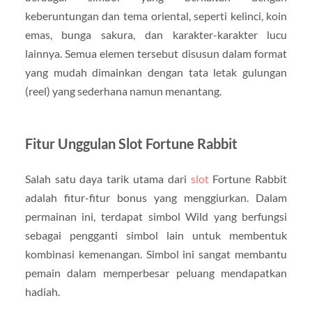
keberuntungan dan tema oriental, seperti kelinci, koin
emas, bunga sakura, dan karakter-karakter lucu
lainnya. Semua elemen tersebut disusun dalam format
yang mudah dimainkan dengan tata letak gulungan
(reel) yang sederhana namun menantang.
Fitur Unggulan Slot Fortune Rabbit
Salah satu daya tarik utama dari
slot
Fortune Rabbit
adalah fitur-fitur bonus yang menggiurkan. Dalam
permainan ini, terdapat simbol Wild yang berfungsi
sebagai pengganti simbol lain untuk membentuk
kombinasi kemenangan. Simbol ini sangat membantu
pemain dalam memperbesar peluang mendapatkan
hadiah.