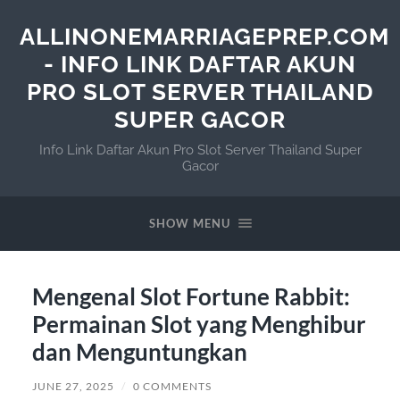
ALLINONEMARRIAGEPREP.COM
- INFO LINK DAFTAR AKUN
PRO SLOT SERVER THAILAND
SUPER GACOR
Info Link Daftar Akun Pro Slot Server Thailand Super
Gacor
SHOW MENU
Mengenal Slot Fortune Rabbit:
Permainan Slot yang Menghibur
dan Menguntungkan
JUNE 27, 2025
/
0 COMMENTS