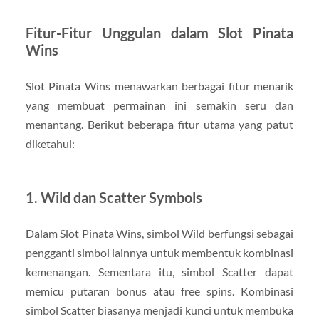
Fitur-Fitur Unggulan dalam Slot Pinata
Wins
Slot Pinata Wins menawarkan berbagai fitur menarik
yang membuat permainan ini semakin seru dan
menantang. Berikut beberapa fitur utama yang patut
diketahui:
1. Wild dan Scatter Symbols
Dalam Slot Pinata Wins, simbol Wild berfungsi sebagai
pengganti simbol lainnya untuk membentuk kombinasi
kemenangan. Sementara itu, simbol Scatter dapat
memicu putaran bonus atau free spins. Kombinasi
simbol Scatter biasanya menjadi kunci untuk membuka