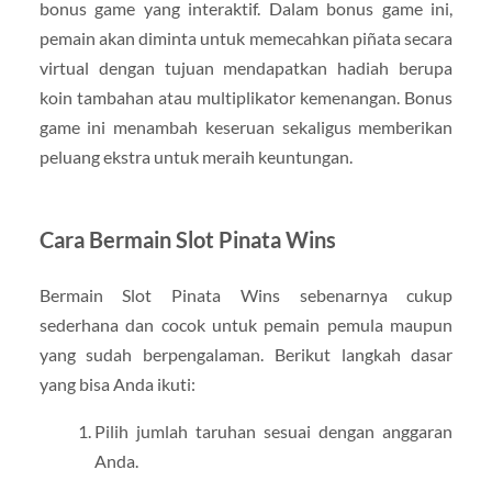
bonus game yang interaktif. Dalam bonus game ini,
pemain akan diminta untuk memecahkan piñata secara
virtual dengan tujuan mendapatkan hadiah berupa
koin tambahan atau multiplikator kemenangan. Bonus
game ini menambah keseruan sekaligus memberikan
peluang ekstra untuk meraih keuntungan.
Cara Bermain Slot Pinata Wins
Bermain Slot Pinata Wins sebenarnya cukup
sederhana dan cocok untuk pemain pemula maupun
yang sudah berpengalaman. Berikut langkah dasar
yang bisa Anda ikuti:
Pilih jumlah taruhan sesuai dengan anggaran
Anda.