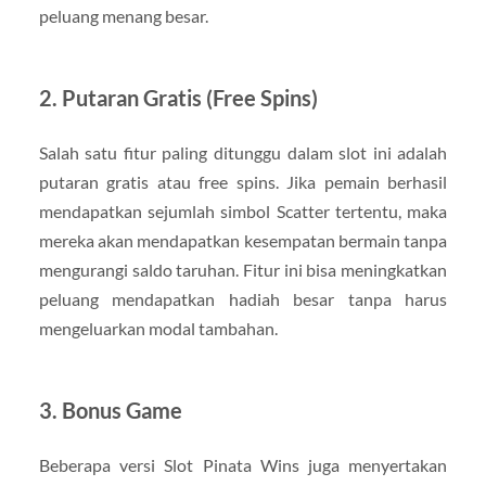
peluang menang besar.
2. Putaran Gratis (Free Spins)
Salah satu fitur paling ditunggu dalam slot ini adalah
putaran gratis atau free spins. Jika pemain berhasil
mendapatkan sejumlah simbol Scatter tertentu, maka
mereka akan mendapatkan kesempatan bermain tanpa
mengurangi saldo taruhan. Fitur ini bisa meningkatkan
peluang mendapatkan hadiah besar tanpa harus
mengeluarkan modal tambahan.
3. Bonus Game
Beberapa versi Slot Pinata Wins juga menyertakan