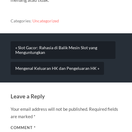
Categories:
Uncategorized
« Slot Gacor: Rahasia di Balik Mesin Slot yang
Menguntungkan
Mengenal Keluaran HK dan Pengeluaran HK »
Leave a Reply
Your email address will not be published.
Required fields
are marked
*
COMMENT
*