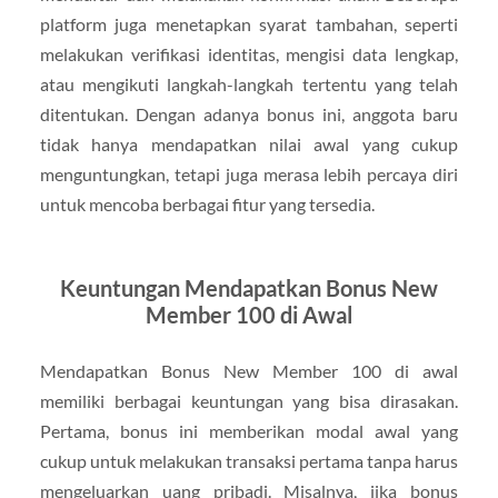
platform juga menetapkan syarat tambahan, seperti
melakukan verifikasi identitas, mengisi data lengkap,
atau mengikuti langkah-langkah tertentu yang telah
ditentukan. Dengan adanya bonus ini, anggota baru
tidak hanya mendapatkan nilai awal yang cukup
menguntungkan, tetapi juga merasa lebih percaya diri
untuk mencoba berbagai fitur yang tersedia.
Keuntungan Mendapatkan Bonus New
Member 100 di Awal
Mendapatkan Bonus New Member 100 di awal
memiliki berbagai keuntungan yang bisa dirasakan.
Pertama, bonus ini memberikan modal awal yang
cukup untuk melakukan transaksi pertama tanpa harus
mengeluarkan uang pribadi. Misalnya, jika bonus