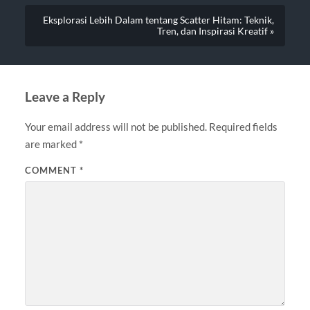
Eksplorasi Lebih Dalam tentang Scatter Hitam: Teknik,
Tren, dan Inspirasi Kreatif »
Leave a Reply
Your email address will not be published.
Required fields
are marked
*
COMMENT
*