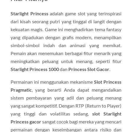
Starlight Princess
adalah game slot yang terinspirasi
dari kisah seorang putri yang tinggal di langit dengan
kekuatan magis. Game ini menghadirkan tema fantasy
yang dipadukan dengan grafis modern, menampilkan
simbol-simbol indah dan animasi yang memikat.
Pemain akan menemukan berbagai fitur menarik yang
meningkatkan peluang untuk menang, seperti fitur
Starlight Princess 1000
dan
Princess Slot Gacor
.
Permainan ini menggunakan mekanisme
Slot Princess
Pragmatic
, yang berarti Anda dapat mengandalkan
sistem pembayaran yang adil dan peluang menang
yang sangat kompetitif. Dengan RTP (Return to Player)
yang tinggi dan volatilitas sedang,
slot Starlight
Princess gacor
sangat cocok bagi mereka yang mencari
permainan dengan keseimbangan antara risiko dan