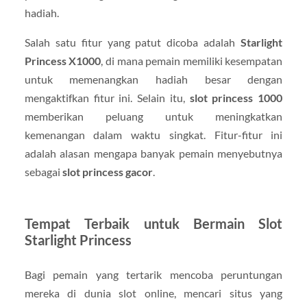
hadiah.
Salah satu fitur yang patut dicoba adalah
Starlight
Princess X1000
, di mana pemain memiliki kesempatan
untuk memenangkan hadiah besar dengan
mengaktifkan fitur ini. Selain itu,
slot princess 1000
memberikan peluang untuk meningkatkan
kemenangan dalam waktu singkat. Fitur-fitur ini
adalah alasan mengapa banyak pemain menyebutnya
sebagai
slot princess gacor
.
Tempat Terbaik untuk Bermain
Slot
Starlight Princess
Bagi pemain yang tertarik mencoba peruntungan
mereka di dunia slot online, mencari situs yang