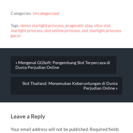
Categories:
Uncategorized
Tags:
demo starlight princess
,
pragmatic play
,
situs slot
starlight princess
,
slot online princess
,
slot starlight princess
gacor
« Mengenal GGSoft: Pengembang Slot Terpercaya di
Dunia Perjudian Online
Slot Thailand: Menemukan Keberuntungan di Dunia
Perjudian Online »
Leave a Reply
Your email address will not be published.
Required fields