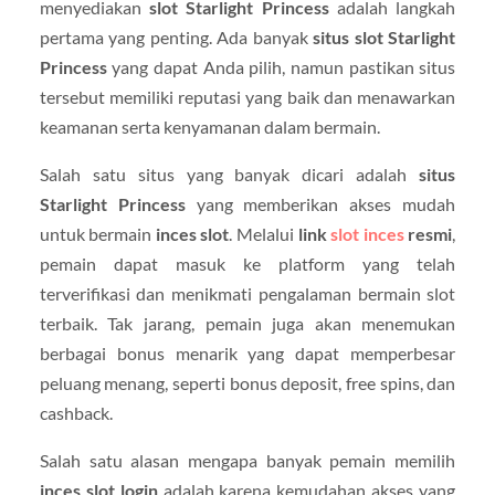
menyediakan
slot Starlight Princess
adalah langkah
pertama yang penting. Ada banyak
situs slot Starlight
Princess
yang dapat Anda pilih, namun pastikan situs
tersebut memiliki reputasi yang baik dan menawarkan
keamanan serta kenyamanan dalam bermain.
Salah satu situs yang banyak dicari adalah
situs
Starlight Princess
yang memberikan akses mudah
untuk bermain
inces slot
. Melalui
link
slot inces
resmi
,
pemain dapat masuk ke platform yang telah
terverifikasi dan menikmati pengalaman bermain slot
terbaik. Tak jarang, pemain juga akan menemukan
berbagai bonus menarik yang dapat memperbesar
peluang menang, seperti bonus deposit, free spins, dan
cashback.
Salah satu alasan mengapa banyak pemain memilih
inces slot login
adalah karena kemudahan akses yang