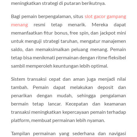
meningkatkan strategi di putaran berikutnya.
Bagi pemain berpengalaman, situs
slot gacor gampang
menang
resmi tetap menarik. Mereka dapat
memanfaatkan fitur bonus, free spin, dan jackpot mini
untuk menguji strategi taruhan, mengatur manajemen
saldo, dan memaksimalkan peluang menang. Pemain
tetap bisa menikmati permainan dengan ritme fleksibel
sambil memperoleh keuntungan lebih optimal.
Sistem transaksi cepat dan aman juga menjadi nilai
tambah. Pemain dapat melakukan deposit dan
penarikan dengan mudah, sehingga pengalaman
bermain tetap lancar. Kecepatan dan keamanan
transaksi meningkatkan kepercayaan pemain terhadap
platform, membuat permainan lebih nyaman.
Tampilan permainan yang sederhana dan navigasi