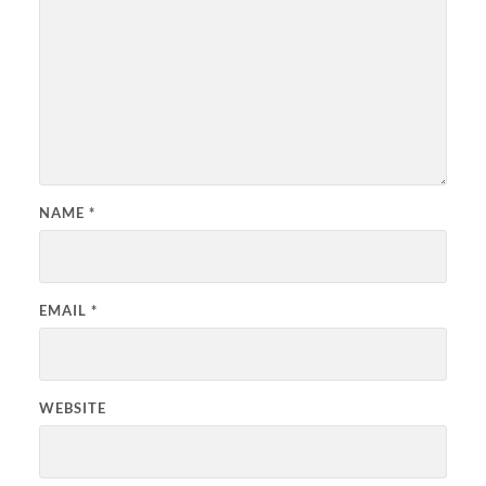
NAME
*
EMAIL
*
WEBSITE