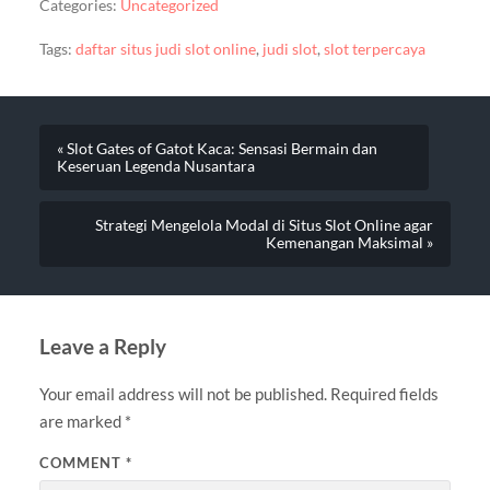
Categories:
Uncategorized
Tags:
daftar situs judi slot online
,
judi slot
,
slot terpercaya
« Slot Gates of Gatot Kaca: Sensasi Bermain dan
Keseruan Legenda Nusantara
Strategi Mengelola Modal di Situs Slot Online agar
Kemenangan Maksimal »
Leave a Reply
Your email address will not be published.
Required fields
are marked
*
COMMENT
*