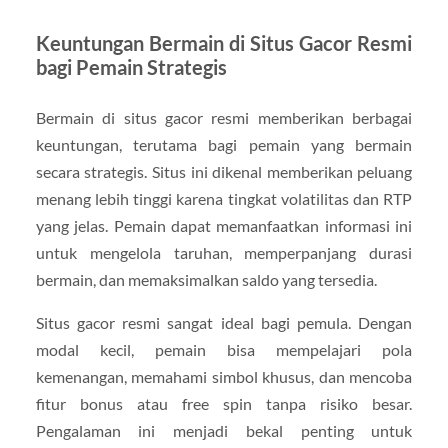
Keuntungan Bermain di Situs Gacor Resmi
bagi Pemain Strategis
Bermain di situs gacor resmi memberikan berbagai
keuntungan, terutama bagi pemain yang bermain
secara strategis. Situs ini dikenal memberikan peluang
menang lebih tinggi karena tingkat volatilitas dan RTP
yang jelas. Pemain dapat memanfaatkan informasi ini
untuk mengelola taruhan, memperpanjang durasi
bermain, dan memaksimalkan saldo yang tersedia.
Situs gacor resmi sangat ideal bagi pemula. Dengan
modal kecil, pemain bisa mempelajari pola
kemenangan, memahami simbol khusus, dan mencoba
fitur bonus atau free spin tanpa risiko besar.
Pengalaman ini menjadi bekal penting untuk