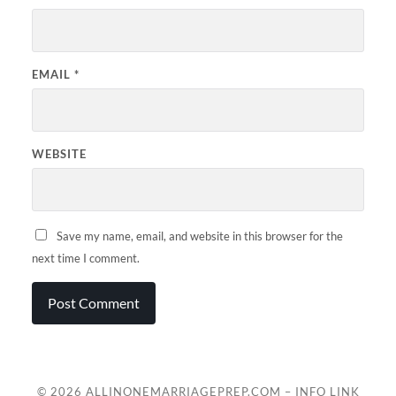
EMAIL
*
WEBSITE
Save my name, email, and website in this browser for the
next time I comment.
© 2026
ALLINONEMARRIAGEPREP.COM – INFO LINK