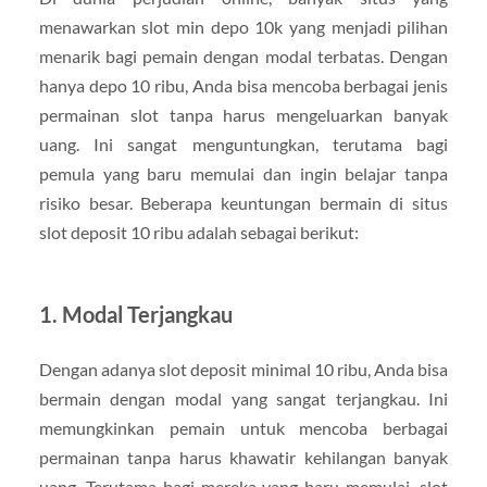
menawarkan slot min depo 10k yang menjadi pilihan
menarik bagi pemain dengan modal terbatas. Dengan
hanya depo 10 ribu, Anda bisa mencoba berbagai jenis
permainan slot tanpa harus mengeluarkan banyak
uang. Ini sangat menguntungkan, terutama bagi
pemula yang baru memulai dan ingin belajar tanpa
risiko besar. Beberapa keuntungan bermain di situs
slot deposit 10 ribu adalah sebagai berikut:
1. Modal Terjangkau
Dengan adanya slot deposit minimal 10 ribu, Anda bisa
bermain dengan modal yang sangat terjangkau. Ini
memungkinkan pemain untuk mencoba berbagai
permainan tanpa harus khawatir kehilangan banyak
uang. Terutama bagi mereka yang baru memulai, slot