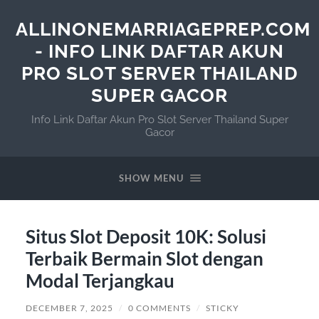
ALLINONEMARRIAGEPREP.COM
- INFO LINK DAFTAR AKUN
PRO SLOT SERVER THAILAND
SUPER GACOR
Info Link Daftar Akun Pro Slot Server Thailand Super
Gacor
SHOW MENU
Situs Slot Deposit 10K: Solusi
Terbaik Bermain Slot dengan
Modal Terjangkau
DECEMBER 7, 2025
/
0 COMMENTS
/
STICKY