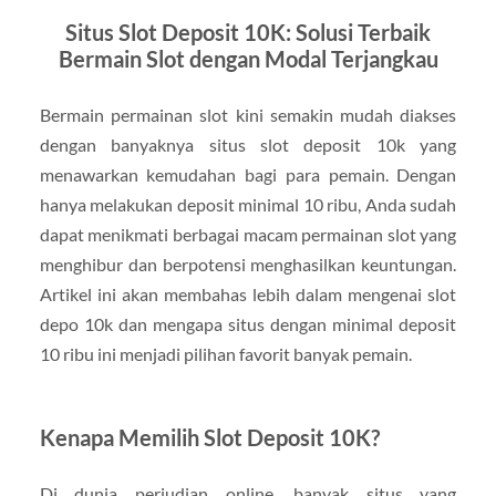
Situs Slot Deposit 10K: Solusi Terbaik
Bermain Slot dengan Modal Terjangkau
Bermain permainan slot kini semakin mudah diakses
dengan banyaknya situs slot deposit 10k yang
menawarkan kemudahan bagi para pemain. Dengan
hanya melakukan deposit minimal 10 ribu, Anda sudah
dapat menikmati berbagai macam permainan slot yang
menghibur dan berpotensi menghasilkan keuntungan.
Artikel ini akan membahas lebih dalam mengenai slot
depo 10k dan mengapa situs dengan minimal deposit
10 ribu ini menjadi pilihan favorit banyak pemain.
Kenapa Memilih Slot Deposit 10K?
Di dunia perjudian online, banyak situs yang