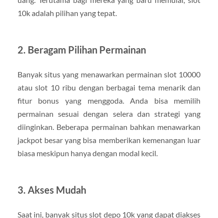
10k adalah pilihan yang tepat.
2. Beragam Pilihan Permainan
Banyak situs yang menawarkan permainan slot 10000
atau slot 10 ribu dengan berbagai tema menarik dan
fitur bonus yang menggoda. Anda bisa memilih
permainan sesuai dengan selera dan strategi yang
diinginkan. Beberapa permainan bahkan menawarkan
jackpot besar yang bisa memberikan kemenangan luar
biasa meskipun hanya dengan modal kecil.
3. Akses Mudah
Saat ini, banyak situs slot depo 10k yang dapat diakses