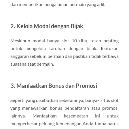
dan memberikan pengalaman bermain yang adil.
2. Kelola Modal dengan Bijak
Meskipun modal hanya slot 10 ribu, tetap penting
untuk mengelola taruhan dengan bijak. Tentukan
anggaran sebelum bermain dan pastikan tidak terbawa
suasana saat bermain.
3. Manfaatkan Bonus dan Promosi
Seperti yang disebutkan sebelumnya, banyak situs slot
yang menawarkan bonus pendaftaran atau promosi
lainnya. Manfaatkan kesempatan ini untuk
memperbesar peluang kemenangan Anda tanpa harus