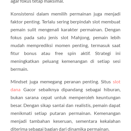
agar fokus tetap maksimal.
Konsistensi dalam memilih permainan juga menjadi
faktor penting. Terlalu sering berpindah slot membuat
pemain sulit mengenali karakter permainan. Dengan
fokus pada satu jenis slot Mahjong, pemain lebih
mudah memprediksi momen penting, termasuk saat
fitur bonus atau free spin aktif. Strategi ini
meningkatkan peluang kemenangan di setiap sesi
bermain.
Mindset juga memegang peranan penting. Situs
slot
dana
Gacor sebaiknya dipandang sebagai hiburan,
bukan sarana cepat untuk memperoleh keuntungan
besar. Dengan sikap santai dan realistis, pemain dapat
menikmati setiap putaran permainan. Kemenangan
menjadi tambahan keseruan, sementara kekalahan
diterima sebagai bagian dari dinamika permainan.