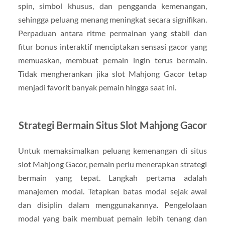
spin, simbol khusus, dan pengganda kemenangan,
sehingga peluang menang meningkat secara signifikan.
Perpaduan antara ritme permainan yang stabil dan
fitur bonus interaktif menciptakan sensasi gacor yang
memuaskan, membuat pemain ingin terus bermain.
Tidak mengherankan jika slot Mahjong Gacor tetap
menjadi favorit banyak pemain hingga saat ini.
Strategi Bermain Situs Slot Mahjong Gacor
Untuk memaksimalkan peluang kemenangan di situs
slot Mahjong Gacor, pemain perlu menerapkan strategi
bermain yang tepat. Langkah pertama adalah
manajemen modal. Tetapkan batas modal sejak awal
dan disiplin dalam menggunakannya. Pengelolaan
modal yang baik membuat pemain lebih tenang dan