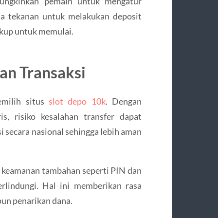
emungkinkan pemain untuk mengatur
da tekanan untuk melakukan deposit
cukup untuk memulai.
n Transaksi
milih situs
slot depo 10k
. Dengan
s, risiko kesalahan transfer dapat
i secara nasional sehingga lebih aman
an keamanan tambahan seperti PIN dan
 terlindungi. Hal ini memberikan rasa
un penarikan dana.