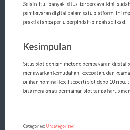
Selain itu, banyak situs terpercaya kini sud
pembayaran digital dalam satu platform. Ini m
praktis tanpa perlu berpindah-pindah aplikasi.
Kesimpulan
Situs slot dengan metode pembayaran digital se
menawarkan kemudahan, kecepatan, dan keaman
pilihan nominal kecil seperti slot depo 10 ribu, s
bisa menikmati permainan slot tanpa harus men
Categories:
Uncategorized