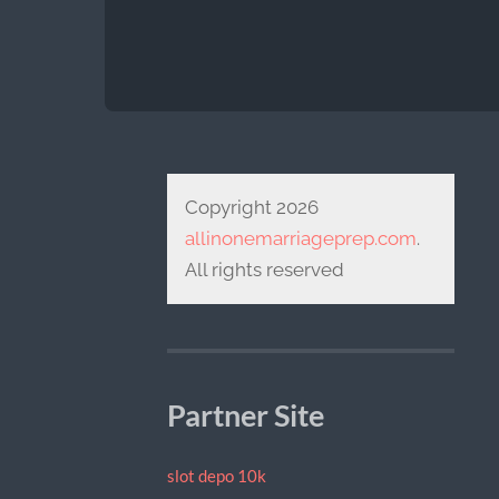
Copyright 2026
allinonemarriageprep.com
.
All rights reserved
Partner Site
slot depo 10k