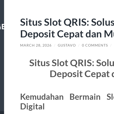
Situs Slot QRIS: Solu
GEPREP.COM
Deposit Cepat dan 
MARCH 28, 2026
/
GUSTAVO
/
0 COMMENTS
/
Situs Slot QRIS: Sol
Deposit Cepat
Kemudahan Bermain Sl
Digital