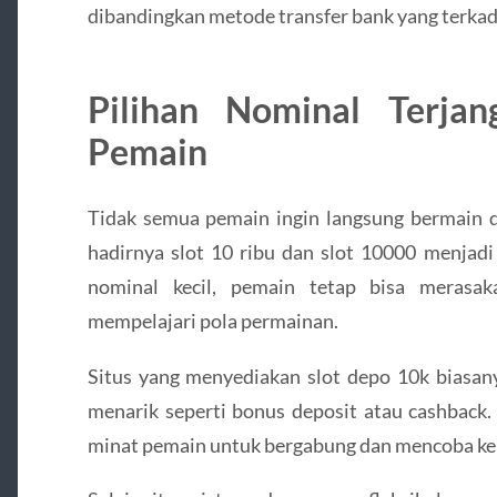
dibandingkan metode transfer bank yang terka
Pilihan Nominal Terja
Pemain
Tidak semua pemain ingin langsung bermain d
hadirnya slot 10 ribu dan slot 10000 menjadi
nominal kecil, pemain tetap bisa merasak
mempelajari pola permainan.
Situs yang menyediakan slot depo 10k biasa
menarik seperti bonus deposit atau cashback.
minat pemain untuk bergabung dan mencoba k