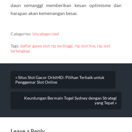
daun semanggi memberikan kesan optimisme dan
harapan akan kemenangan besar.
Categories:
Uncategorized
Tags:
daftar game slot rtp tertinggi
,
rtp slot live
,
rtp slot
terlengkap
« Situs Slot Gacor Orbit4D: Pilihan Terbaik untuk
Penggemar Slot Online
Keuntungan Bermain Togel Sydney dengan Strategi
yang Tepat »
Leave a Reply