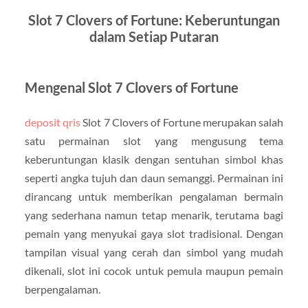
Slot 7 Clovers of Fortune: Keberuntungan
dalam Setiap Putaran
Mengenal Slot 7 Clovers of Fortune
deposit qris
Slot 7 Clovers of Fortune merupakan salah
satu permainan slot yang mengusung tema
keberuntungan klasik dengan sentuhan simbol khas
seperti angka tujuh dan daun semanggi. Permainan ini
dirancang untuk memberikan pengalaman bermain
yang sederhana namun tetap menarik, terutama bagi
pemain yang menyukai gaya slot tradisional. Dengan
tampilan visual yang cerah dan simbol yang mudah
dikenali, slot ini cocok untuk pemula maupun pemain
berpengalaman.