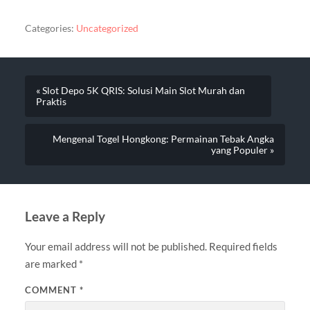
Categories:
Uncategorized
« Slot Depo 5K QRIS: Solusi Main Slot Murah dan
Praktis
Mengenal Togel Hongkong: Permainan Tebak Angka
yang Populer »
Leave a Reply
Your email address will not be published.
Required fields
are marked
*
COMMENT
*