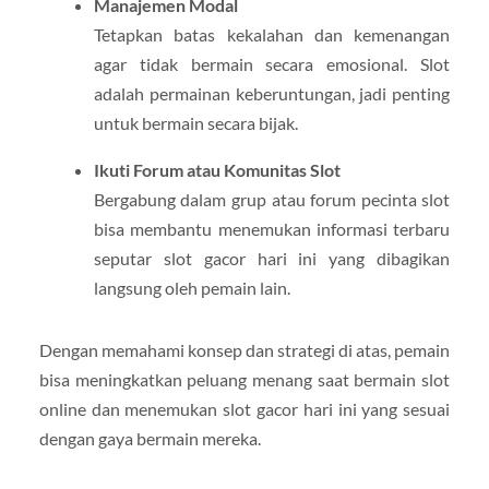
Manajemen Modal
Tetapkan batas kekalahan dan kemenangan
agar tidak bermain secara emosional. Slot
adalah permainan keberuntungan, jadi penting
untuk bermain secara bijak.
Ikuti Forum atau Komunitas Slot
Bergabung dalam grup atau forum pecinta slot
bisa membantu menemukan informasi terbaru
seputar slot gacor hari ini yang dibagikan
langsung oleh pemain lain.
Dengan memahami konsep dan strategi di atas, pemain
bisa meningkatkan peluang menang saat bermain slot
online dan menemukan slot gacor hari ini yang sesuai
dengan gaya bermain mereka.