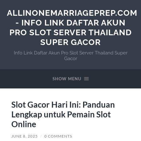
ALLINONEMARRIAGEPREP.COM
- INFO LINK DAFTAR AKUN
PRO SLOT SERVER THAILAND
SUPER GACOR
Info Link Daftar Akun Pro Slot Server Thailand Super
Gacor
SHOW MENU
Slot Gacor Hari Ini: Panduan
Lengkap untuk Pemain Slot
Online
JUNE 8, 2025
/
0 COMMENTS