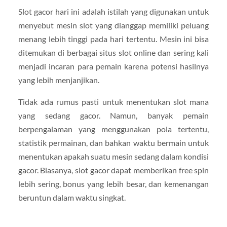
Slot gacor hari ini adalah istilah yang digunakan untuk
menyebut mesin slot yang dianggap memiliki peluang
menang lebih tinggi pada hari tertentu. Mesin ini bisa
ditemukan di berbagai situs slot online dan sering kali
menjadi incaran para pemain karena potensi hasilnya
yang lebih menjanjikan.
Tidak ada rumus pasti untuk menentukan slot mana
yang sedang gacor. Namun, banyak pemain
berpengalaman yang menggunakan pola tertentu,
statistik permainan, dan bahkan waktu bermain untuk
menentukan apakah suatu mesin sedang dalam kondisi
gacor. Biasanya, slot gacor dapat memberikan free spin
lebih sering, bonus yang lebih besar, dan kemenangan
beruntun dalam waktu singkat.