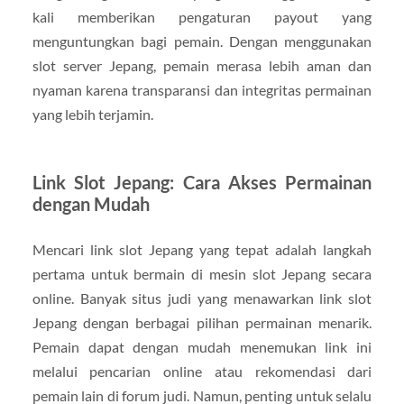
kali memberikan pengaturan payout yang
menguntungkan bagi pemain. Dengan menggunakan
slot server Jepang, pemain merasa lebih aman dan
nyaman karena transparansi dan integritas permainan
yang lebih terjamin.
Link Slot Jepang: Cara Akses Permainan
dengan Mudah
Mencari link slot Jepang yang tepat adalah langkah
pertama untuk bermain di mesin slot Jepang secara
online. Banyak situs judi yang menawarkan link slot
Jepang dengan berbagai pilihan permainan menarik.
Pemain dapat dengan mudah menemukan link ini
melalui pencarian online atau rekomendasi dari
pemain lain di forum judi. Namun, penting untuk selalu