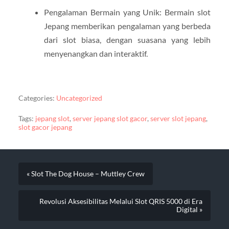
Pengalaman Bermain yang Unik: Bermain slot
Jepang memberikan pengalaman yang berbeda
dari slot biasa, dengan suasana yang lebih
menyenangkan dan interaktif.
Categories:
Uncategorized
Tags:
jepang slot
,
server jepang slot gacor
,
server slot jepang
,
slot gacor jepang
« Slot The Dog House – Muttley Crew
Revolusi Aksesibilitas Melalui Slot QRIS 5000 di Era
Digital »