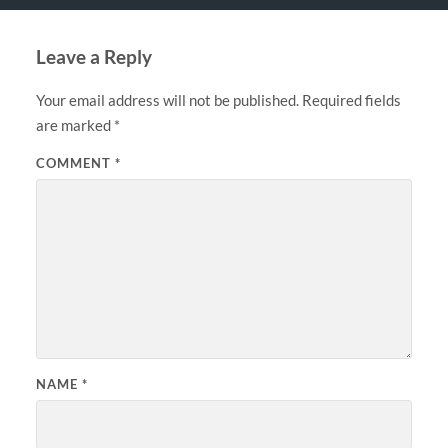
Leave a Reply
Your email address will not be published.
Required fields
are marked
*
COMMENT
*
NAME
*