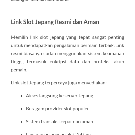
Link Slot Jepang Resmi dan Aman
Memilih link slot jepang yang tepat sangat penting
untuk mendapatkan pengalaman bermain terbaik. Link
resmi biasanya sudah menggunakan sistem keamanan
tinggi, termasuk enkripsi data dan proteksi akun
pemain.
Link slot Jepang terpercaya juga menyediakan:
Akses langsung ke server Jepang
Beragam provider slot populer
Sistem transaksi cepat dan aman
Layanan pelanggan aktif 24 jam