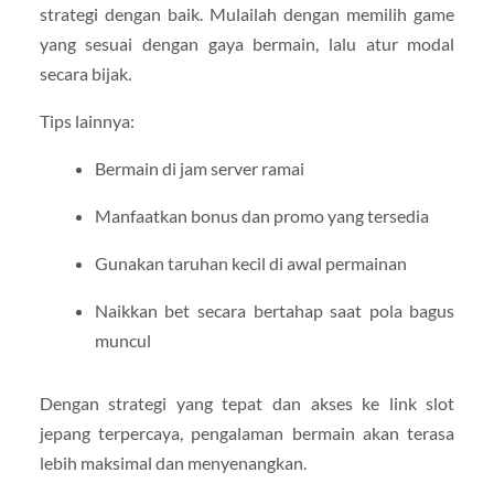
strategi dengan baik. Mulailah dengan memilih game
yang sesuai dengan gaya bermain, lalu atur modal
secara bijak.
Tips lainnya:
Bermain di jam server ramai
Manfaatkan bonus dan promo yang tersedia
Gunakan taruhan kecil di awal permainan
Naikkan bet secara bertahap saat pola bagus
muncul
Dengan strategi yang tepat dan akses ke link slot
jepang terpercaya, pengalaman bermain akan terasa
lebih maksimal dan menyenangkan.