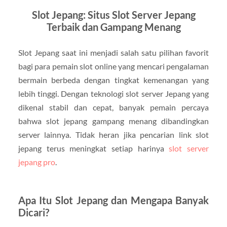
Slot Jepang: Situs Slot Server Jepang
Terbaik dan Gampang Menang
Slot Jepang saat ini menjadi salah satu pilihan favorit
bagi para pemain slot online yang mencari pengalaman
bermain berbeda dengan tingkat kemenangan yang
lebih tinggi. Dengan teknologi slot server Jepang yang
dikenal stabil dan cepat, banyak pemain percaya
bahwa slot jepang gampang menang dibandingkan
server lainnya. Tidak heran jika pencarian link slot
jepang terus meningkat setiap harinya
slot server
jepang pro
.
Apa Itu Slot Jepang dan Mengapa Banyak
Dicari?